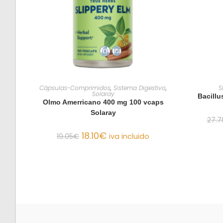
AÑADIR AL CARRITO
Cápsulas-Comprimidos
,
Sistema Digestivo
,
S
Solaray
Bacillu
Olmo Amerricano 400 mg 100 vcaps
Solaray
27.7
18.10
€
19.05
€
iva incluido