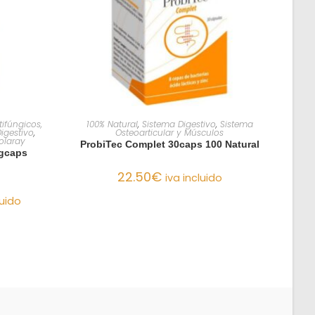
O
AÑADIR AL CARRITO
tifúngicos,
100% Natural
,
Sistema Digestivo
,
Sistema
igestivo
,
Osteoarticular y Músculos
olaray
ProbiTec Complet 30caps 100 Natural
egcaps
22.50
€
iva incluido
luido