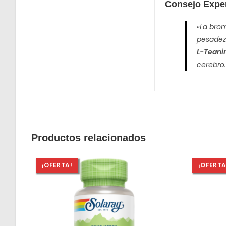
Consejo Expe
«La brom
pesadez 
L-Teani
cerebro.
Productos relacionados
¡OFERTA!
¡OFERTA