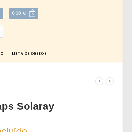
0.00
€
0
TO
LISTA DE DESEOS
aps Solaray
ncluido