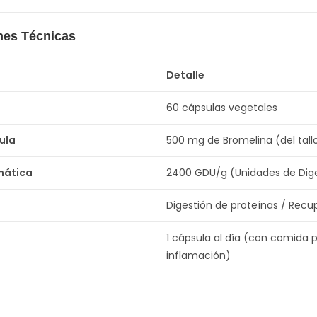
nes Técnicas
Detalle
60 cápsulas vegetales
ula
500 mg de Bromelina (del tallo
mática
2400 GDU/g (Unidades de Dige
Digestión de proteínas / Recu
1 cápsula al día (con comida p
inflamación)