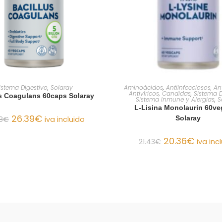
AÑADIR AL CARRITO
AÑADIR AL CARRIT
istema Digestivo
,
Solaray
Aminoácidos
,
Antiinfecciosos, An
Antivíricos, Candidas
,
Sistema D
s Coagulans 60caps Solaray
Sistema Inmune y Alergias
,
S
L-Lisina Monolaurin 60v
26.39
€
Solaray
8
€
iva incluido
20.36
€
21.43
€
iva inc