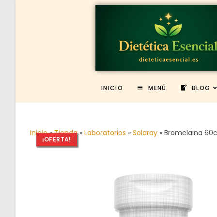
INICIO
MENÚ
BLOG
Inicio
»
Tienda
»
Laboratorios
»
Solaray
»
Bromelaina 60c
¡OFERTA!