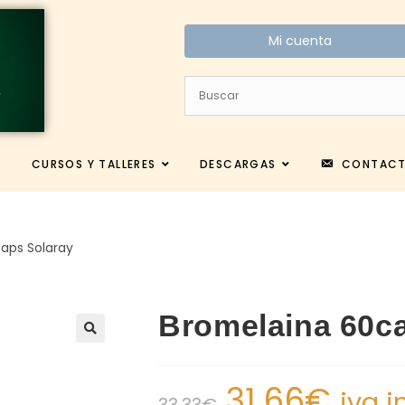
Mi cuenta
CURSOS Y TALLERES
DESCARGAS
CONTAC
aps Solaray
Bromelaina 60c
31.66
€
iva i
33.33
€