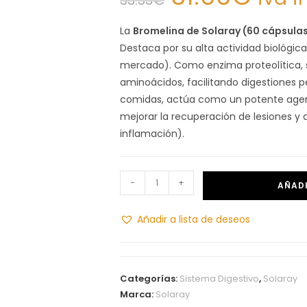
La
Bromelina de Solaray (60 cápsula
Destaca por su alta actividad biológica
mercado). Como enzima proteolítica, s
aminoácidos, facilitando digestiones 
comidas, actúa como un potente agent
mejorar la recuperación de lesiones y 
inflamación).
-
+
AÑADI
Añadir a lista de deseos
Categorías:
Sistema Digestivo
,
Solaray
Marca:
Solaray