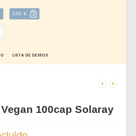
0.00
€
0
TO
LISTA DE DESEOS
 Vegan 100cap Solaray
ncluido