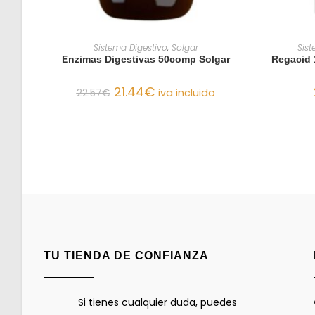
AÑADIR AL CARRITO
Sistema Digestivo
,
Solgar
Sist
Enzimas Digestivas 50comp Solgar
Regacid 
21.44
€
22.57
€
iva incluido
TU TIENDA DE CONFIANZA
Si tienes cualquier duda, puedes