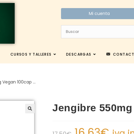
Mi cuenta
CURSOS Y TALLERES
DESCARGAS
CONTAC
g Vegan 100cap …
Jengibre 550mg
16.63
€
iva i
17.50
€