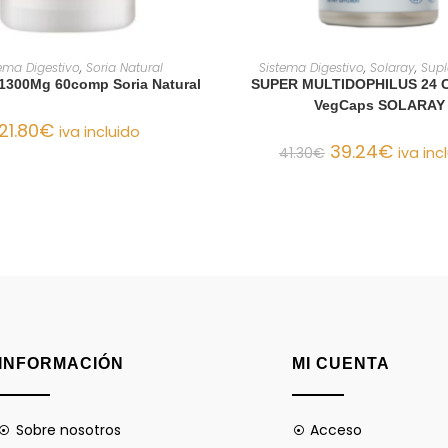
AÑADIR AL CARRITO
AÑADIR AL CARRIT
ema Digestivo
,
Soria Natural
Sistema Digestivo
,
Solaray
,
Sup
1300Mg 60comp Soria Natural
SUPER MULTIDOPHILUS 24 
VegCaps SOLARAY
21.80
€
iva incluido
39.24
€
41.30
€
iva inc
INFORMACIÓN
MI CUENTA
Sobre nosotros
Acceso