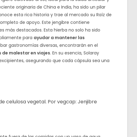
eciente originaria de China e India, ha sido un pilar
noce esta rica historia y trae al mercado su Raíz de
ompleto de apoyo. Este jengibre contiene
s más destacados. Esta hierba no solo ha sido
ampliamente para
ayudar a mantener las
bar gastronomías diversas, encontrarán en el
 de malestar en viajes
. En su esencia, Solaray
s o excipientes, asegurando que cada cápsula sea una
 de celulosa vegetal. Por vegcap: Jenjibre
nte fuera de las comidas con un vaso de agua.