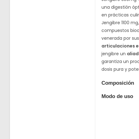
una digestión ópti
en prácticas cul
Jengibre 1100 m
compuestos bioac
venerada por sus 
articulaciones 
jengibre un
aliad
garantiza un prod
dosis pura y pote
Composición
Modo de uso