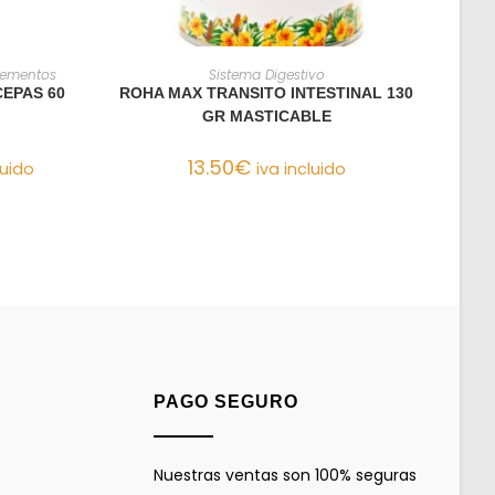
O
AÑADIR AL CARRITO
lementos
Sistema Digestivo
CEPAS 60
ROHA MAX TRANSITO INTESTINAL 130
GR MASTICABLE
13.50
€
luido
iva incluido
PAGO SEGURO
Nuestras ventas son 100% seguras