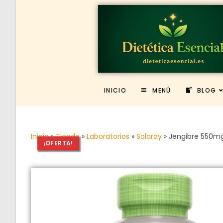
INICIO
MENÚ
BLOG
Inicio
»
Tienda
»
Laboratorios
»
Solaray
»
Jengibre 550m
¡OFERTA!