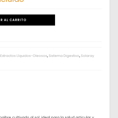
R AL CARRITO
,
Extractos Líquidos-Oleosos
,
Sistema Digestivo
,
Solaray
e cultivado al sol, ideal para la salud articular y