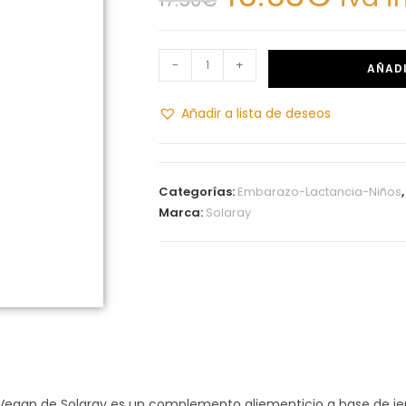
-
+
AÑADI
Añadir a lista de deseos
Categorías:
Embarazo-Lactancia-Niños
Marca:
Solaray
gan de Solaray es un complemento aliementicio a base de jengibr