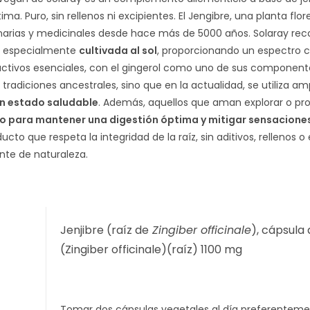
ma. Puro, sin rellenos ni excipientes. El Jengibre, una planta flor
inarias y medicinales desde hace más de 5000 años. Solaray reco
g, especialmente
cultivada al sol
, proporcionando un espectro c
tivos esenciales, con el gingerol como uno de sus componente
tradiciones ancestrales, sino que en la actualidad, se utiliza 
en estado saludable
. Además, aquellos que aman explorar o pro
o para mantener una digestión óptima y mitigar sensaciones
ucto que respeta la integridad de la raíz, sin aditivos, relleno
nte de naturaleza.
Jenjibre (raíz de
Zingiber officinale
), cápsula
(Zingiber officinale)(raíz) 1100 mg
Tomar dos cápsulas vegetales al día preferenteme