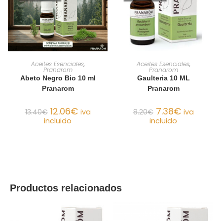
AÑADIR AL CARRITO
AÑADIR AL CARRITO
Aceites Esenciales
,
Aceites Esenciales
,
Pranarom
Pranarom
Abeto Negro Bio 10 ml
Gaulteria 10 ML
Pranarom
Pranarom
12.06
€
7.38
€
13.40
€
iva
8.20
€
iva
incluido
incluido
Productos relacionados