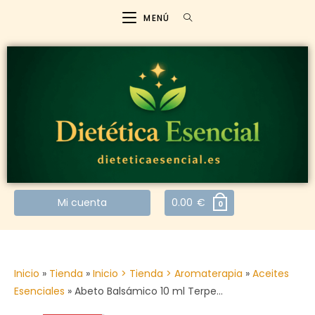
MENÚ
Mi cuenta
0.00
€
0
Inicio
»
Tienda
»
Inicio > Tienda > Aromaterapia
»
Aceites
Esenciales
»
Abeto Balsámico 10 ml Terpe…