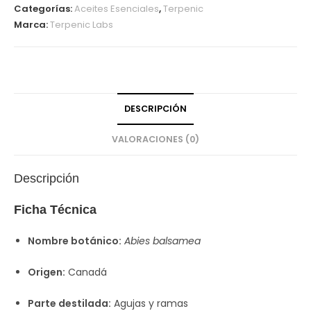
Categorías:
Aceites Esenciales
,
Terpenic
n
Marca:
Terpenic Labs
o
l
5
m
l
DESCRIPCIÓN
P
r
VALORACIONES (0)
a
n
Descripción
a
r
Ficha Técnica
o
m
Nombre botánico:
Abies balsamea
Origen:
Canadá
Parte destilada:
Agujas y ramas