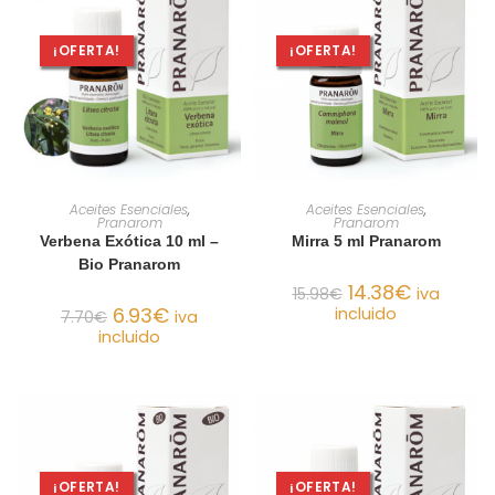
¡OFERTA!
¡OFERTA!
AÑADIR AL CARRITO
AÑADIR AL CARRITO
Aceites Esenciales
,
Aceites Esenciales
,
Pranarom
Pranarom
Verbena Exótica 10 ml –
Mirra 5 ml Pranarom
Bio Pranarom
14.38
€
15.98
€
iva
6.93
€
incluido
7.70
€
iva
incluido
¡OFERTA!
¡OFERTA!