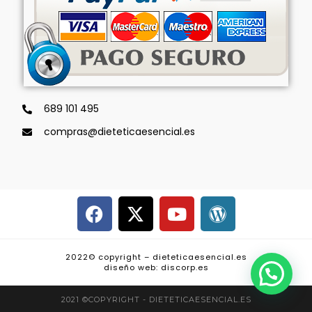
689 101 495
compras@dieteticaesencial.es
2022© copyright – dieteticaesencial.es
diseño web: discorp.es
2021 ©COPYRIGHT - DIETETICAESENCIAL.ES