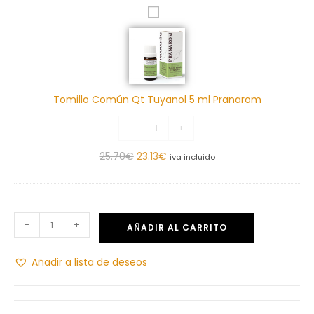
T
o
m
i
l
Tomillo Común Qt Tuyanol 5 ml Pranarom
l
o
-
+
C
o
25.70
€
23.13
€
iva incluido
m
ú
n
Q
-
+
AÑADIR AL CARRITO
t
T
Añadir a lista de deseos
u
y
a