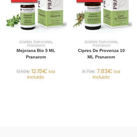
AÑADIR AL CARRITO
AÑADIR AL CARRITO
Aceites Esenciales
,
Aceites Esenciales
,
Pranarom
Pranarom
Mejorana Bio 5 ML
Cipres De Provenza 10
Pranarom
ML Pranarom
12.15
€
7.83
€
13.50
€
iva
8.70
€
iva
incluido
incluido