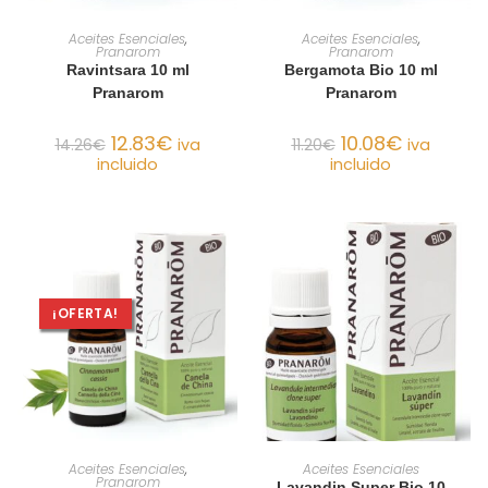
AÑADIR AL CARRITO
AÑADIR AL CARRITO
Aceites Esenciales
,
Aceites Esenciales
,
Pranarom
Pranarom
Ravintsara 10 ml
Bergamota Bio 10 ml
Pranarom
Pranarom
12.83
€
10.08
€
14.26
€
iva
11.20
€
iva
incluido
incluido
¡OFERTA!
AÑADIR AL CARRITO
AÑADIR AL CARRITO
Aceites Esenciales
,
Aceites Esenciales
Pranarom
Lavandin Super Bio 10