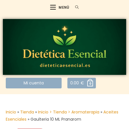
MENÚ
Mi cuenta
0.00
€
0
Inicio
»
Tienda
»
Inicio > Tienda > Aromaterapia
»
Aceites
Esenciales
»
Gaulteria 10 ML Pranarom