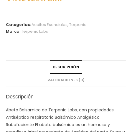
r
a
n
Categorías:
Aceites Esenciales
,
Terpenic
a
Marca:
Terpenic Labs
r
o
m
DESCRIPCIÓN
VALORACIONES (0)
Descripción
Abeto Balsamico de Terpenic Labs, con propiedades
Antiséptico respiratorio Balsámico Analgésico
Rubefaciente El abeto balsámico es un hermoso y