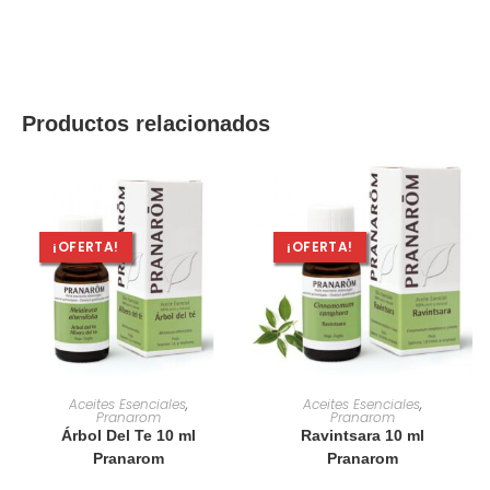
Productos relacionados
¡OFERTA!
¡OFERTA!
AÑADIR AL CARRITO
AÑADIR AL CARRITO
Aceites Esenciales
,
Aceites Esenciales
,
Pranarom
Pranarom
Árbol Del Te 10 ml
Ravintsara 10 ml
Pranarom
Pranarom