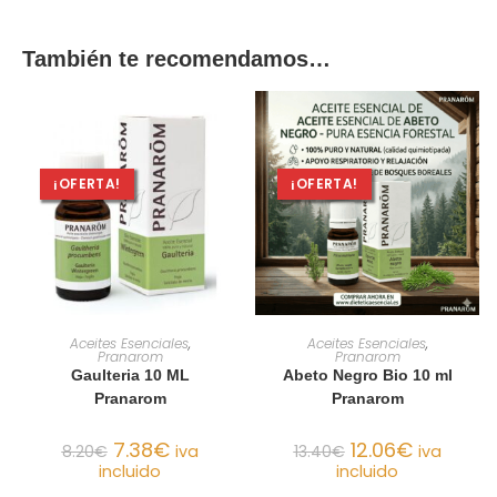
También te recomendamos…
¡OFERTA!
¡OFERTA!
AÑADIR AL CARRITO
AÑADIR AL CARRITO
Aceites Esenciales
,
Aceites Esenciales
,
Pranarom
Pranarom
Gaulteria 10 ML
Abeto Negro Bio 10 ml
Pranarom
Pranarom
7.38
€
12.06
€
8.20
€
iva
13.40
€
iva
incluido
incluido