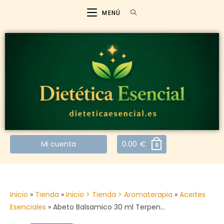
MENÚ
Mi cuenta
0.00
€
0
Inicio
»
Tienda
»
Inicio > Tienda > Aromaterapia
»
Aceites
Esenciales
»
Abeto Balsamico 30 ml Terpen…