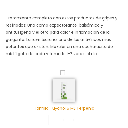
Tratamiento completo con estos productos de gripes y
resfriados: Uno como expectorante, balsámico y
antitusígeno y el otro para dolor e inflamación de la
garganta. La ravintsara es uno de los antivíricos más
potentes que existen. Mezclar en una cucharadita de
miel 1 gota de cada y tomarlo 1-2 veces al dia
T
o
m
i
l
Tomillo Tuyanol 5 ML Terpenic
l
o
-
+
T