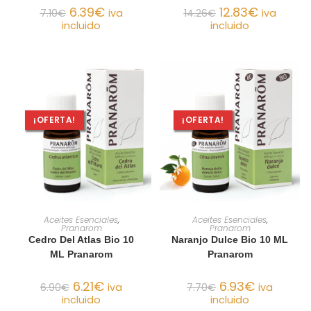
6.39
€
12.83
€
7.10
€
iva
14.26
€
iva
incluido
incluido
¡OFERTA!
¡OFERTA!
AÑADIR AL CARRITO
AÑADIR AL CARRITO
Aceites Esenciales
,
Aceites Esenciales
,
Pranarom
Pranarom
Cedro Del Atlas Bio 10
Naranjo Dulce Bio 10 ML
ML Pranarom
Pranarom
6.21
€
6.93
€
6.90
€
iva
7.70
€
iva
incluido
incluido