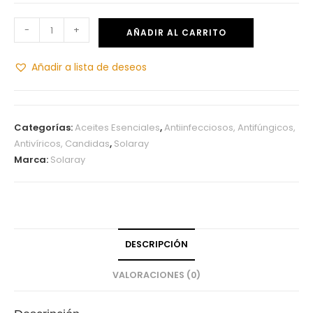
-
+
AÑADIR AL CARRITO
Añadir a lista de deseos
Categorías:
Aceites Esenciales
,
Antiinfecciosos, Antifúngicos,
Antivíricos, Candidas
,
Solaray
Marca:
Solaray
DESCRIPCIÓN
VALORACIONES (0)