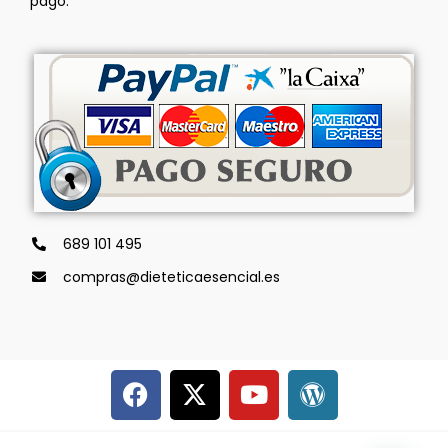
pago.
689 101 495
compras@dieteticaesencial.es