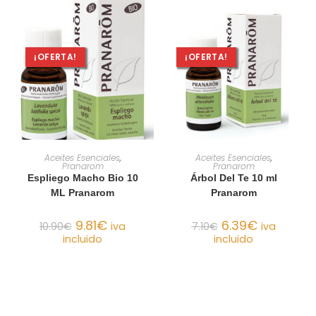
¡OFERTA!
¡OFERTA!
AÑADIR AL CARRITO
AÑADIR AL CARRITO
Aceites Esenciales
,
Aceites Esenciales
,
Pranarom
Pranarom
Espliego Macho Bio 10
Árbol Del Te 10 ml
ML Pranarom
Pranarom
9.81
€
6.39
€
10.90
€
iva
7.10
€
iva
incluido
incluido