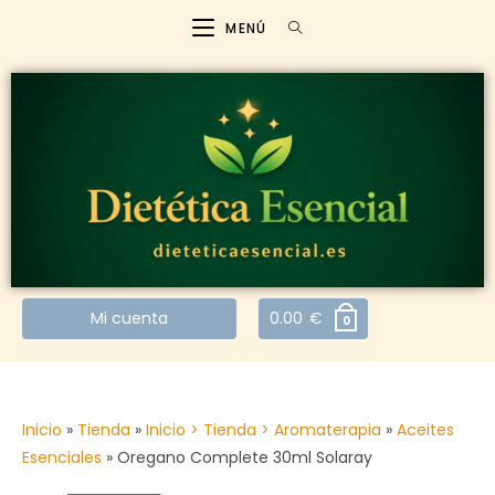
MENÚ
Mi cuenta
0.00
€
0
Inicio
»
Tienda
»
Inicio > Tienda > Aromaterapia
»
Aceites
Esenciales
»
Oregano Complete 30ml Solaray