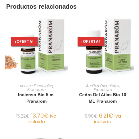
Productos relacionados
¡OFERTA!
¡OFERTA!
AÑADIR AL CARRITO
AÑADIR AL CARRITO
Aceites Esenciales
,
Aceites Esenciales
,
Pranarom
Pranarom
Incienso Bio 5 ml
Cedro Del Atlas Bio 10
Pranarom
ML Pranarom
13.70
€
6.21
€
15.22
€
iva
6.90
€
iva
incluido
incluido