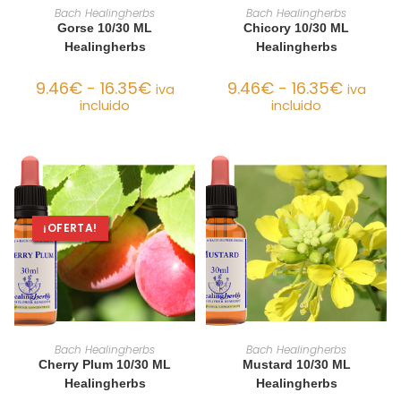
SELECCIONAR OPCIONES
SELECCIONAR OPCIONES
Bach Healingherbs
Bach Healingherbs
Gorse 10/30 ML
Chicory 10/30 ML
Healingherbs
Healingherbs
9.46
€
-
16.35
€
9.46
€
-
16.35
€
iva
iva
incluido
incluido
¡OFERTA!
SELECCIONAR OPCIONES
SELECCIONAR OPCIONES
Bach Healingherbs
Bach Healingherbs
Cherry Plum 10/30 ML
Mustard 10/30 ML
Healingherbs
Healingherbs