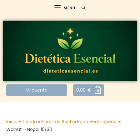
MENÚ
Mi cuenta
0.00
€
0
Inicio
»
Tienda
»
Flores de Bach
»
Bach Healingherbs
»
Walnut – Nogal 10/30 …