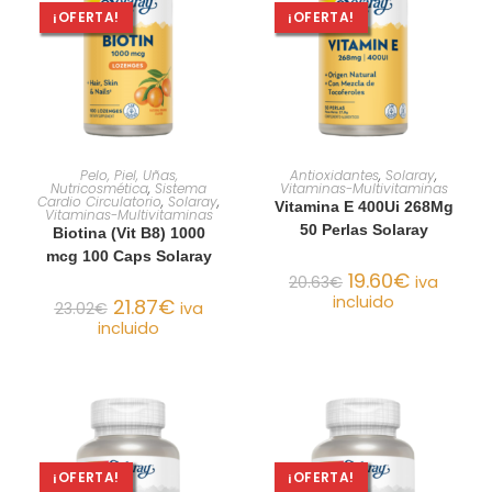
¡OFERTA!
¡OFERTA!
AÑADIR AL CARRITO
AÑADIR AL CARRITO
Pelo, Piel, Uñas,
Antioxidantes
,
Solaray
,
Nutricosmética
,
Sistema
Vitaminas-Multivitaminas
Cardio Circulatorio
,
Solaray
,
Vitamina E 400Ui 268Mg
Vitaminas-Multivitaminas
50 Perlas Solaray
Biotina (Vit B8) 1000
mcg 100 Caps Solaray
19.60
€
20.63
€
iva
incluido
21.87
€
23.02
€
iva
incluido
¡OFERTA!
¡OFERTA!