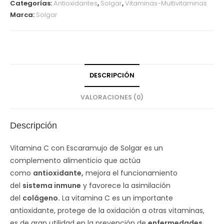
Categorías:
Antioxidantes
,
Solgar
,
Vitaminas-Multivitaminas
Marca:
Solgar
DESCRIPCIÓN
VALORACIONES (0)
Descripción
Vitamina C con Escaramujo de Solgar es un
complemento alimenticio que actúa
como
antioxidante,
mejora el funcionamiento
del
sistema inmune
y favorece la asimilación
del
colágeno.
La vitamina C es un importante
antioxidante, protege de la oxidación a otras vitaminas,
es de gran utilidad en la prevención de
enfermedades