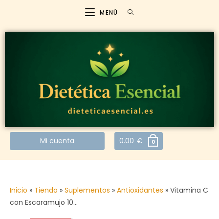
MENÚ
Mi cuenta
0.00
€
0
Inicio
»
Tienda
»
Suplementos
»
Antioxidantes
»
Vitamina C
con Escaramujo 10…