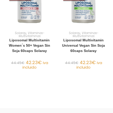
AÑADIR AL CARRITO
AÑADIR AL CARRITO
Solaray
,
Vitaminas-
Solaray
,
Vitaminas-
Multivitaminas
Multivitaminas
Liposomal Multivitamin
Liposomal Multivitamin
Women´s 50+ Vegan Sin
Universal Vegan Sin Soja
Soja 60caps Solaray
60caps Solaray
42.23
€
42.23
€
44.45
€
iva
44.45
€
iva
incluido
incluido