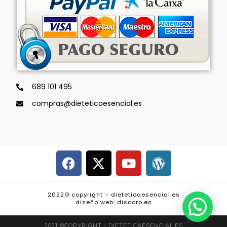
689 101 495
compras@dieteticaesencial.es
2022© copyright – dieteticaesencial.es
diseño web: discorp.es
2021 ©COPYRIGHT - DIETETICAESENCIAL.ES