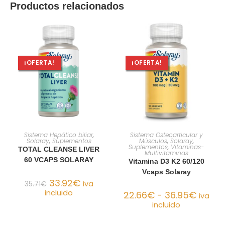
Productos relacionados
¡OFERTA!
¡OFERTA!
AÑADIR AL CARRITO
SELECCIONAR OPCIONES
Sistema Hepático biliar
,
Sistema Osteoarticular y
Solaray
,
Suplementos
Músculos
,
Solaray
,
Suplementos
,
Vitaminas-
TOTAL CLEANSE LIVER
Multivitaminas
60 VCAPS SOLARAY
Vitamina D3 K2 60/120
Vcaps Solaray
33.92
€
35.71
€
iva
incluido
22.66
€
-
36.95
€
iva
incluido