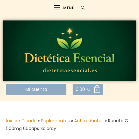
MENÚ
Mi cuenta
0.00
€
0
Inicio
»
Tienda
»
Suplementos
»
Antioxidantes
»
Reacta C
500mg 60caps Solaray