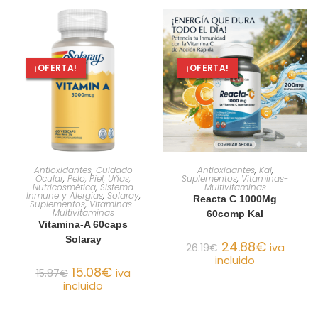
¡OFERTA!
¡OFERTA!
AÑADIR AL CARRITO
AÑADIR AL CARRITO
Antioxidantes
,
Cuidado
Antioxidantes
,
Kal
,
Ocular
,
Pelo, Piel, Uñas,
Suplementos
,
Vitaminas-
Nutricosmética
,
Sistema
Multivitaminas
Inmune y Alergias
,
Solaray
,
Reacta C 1000Mg
Suplementos
,
Vitaminas-
Multivitaminas
60comp Kal
Vitamina-A 60caps
Solaray
24.88
€
26.19
€
iva
incluido
15.08
€
15.87
€
iva
incluido