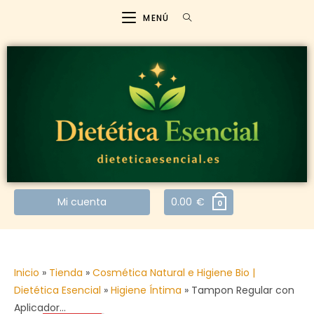
MENÚ
Mi cuenta
0.00
€
0
Inicio
»
Tienda
»
Cosmética Natural e Higiene Bio |
Dietética Esencial
»
Higiene Íntima
»
Tampon Regular con
Aplicador…