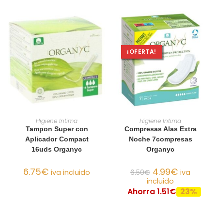
¡OFERTA!
AÑADIR AL CARRITO
AÑADIR AL CARRITO
Higiene Intima
Higiene Intima
Tampon Super con
Compresas Alas Extra
Aplicador Compact
Noche 7compresas
16uds Organyc
Organyc
6.75
€
4.99
€
iva incluido
6.50
€
iva
incluido
Ahorra 1.51€
23%