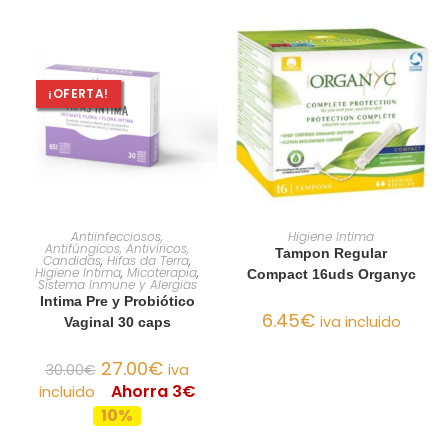
¡OFERTA!
AÑADIR AL CARRITO
AÑADIR AL CARRITO
Antiinfecciosos,
Higiene Intima
Antifúngicos, Antivíricos,
Tampon Regular
Candidas
,
Hifas da Terra
,
Higiene Intima
,
Micoterapia
,
Compact 16uds Organyc
Sistema Inmune y Alergias
Intima Pre y Probiótico
6.45
€
iva incluido
Vaginal 30 caps
27.00
€
30.00
€
iva
Ahorra 3€
incluido
10%