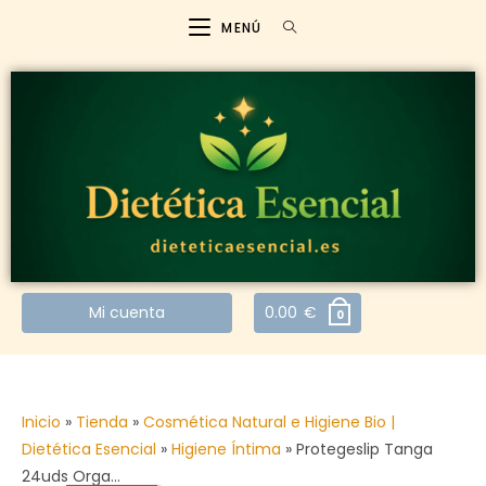
MENÚ
Mi cuenta
0.00
€
0
Inicio
»
Tienda
»
Cosmética Natural e Higiene Bio |
Dietética Esencial
»
Higiene Íntima
»
Protegeslip Tanga
24uds Orga…