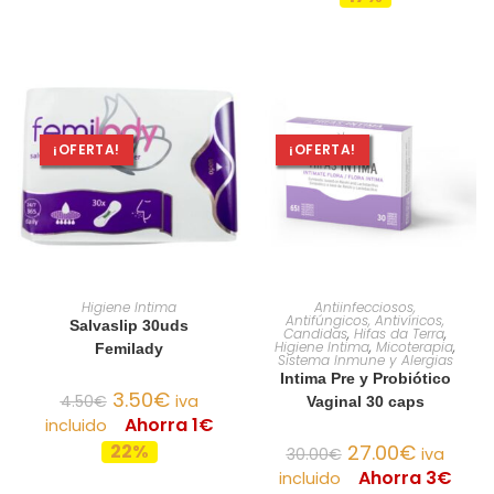
¡OFERTA!
¡OFERTA!
AÑADIR AL CARRITO
AÑADIR AL CARRITO
Higiene Intima
Antiinfecciosos,
Antifúngicos, Antivíricos,
Salvaslip 30uds
Candidas
,
Hifas da Terra
,
Higiene Intima
,
Micoterapia
,
Femilady
Sistema Inmune y Alergias
Intima Pre y Probiótico
3.50
€
4.50
€
iva
Vaginal 30 caps
Ahorra 1€
incluido
22%
27.00
€
30.00
€
iva
Ahorra 3€
incluido