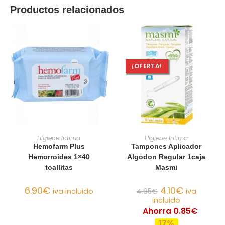
Productos relacionados
¡OFERTA!
AÑADIR AL CARRITO
AÑADIR AL CARRITO
Higiene Intima
Higiene Intima
Hemofarm Plus
Tampones Aplicador
Hemorroides 1×40
Algodon Regular 1caja
toallitas
Masmi
6.90
€
4.10
€
iva incluido
4.95
€
iva
incluido
Ahorra 0.85€
17%