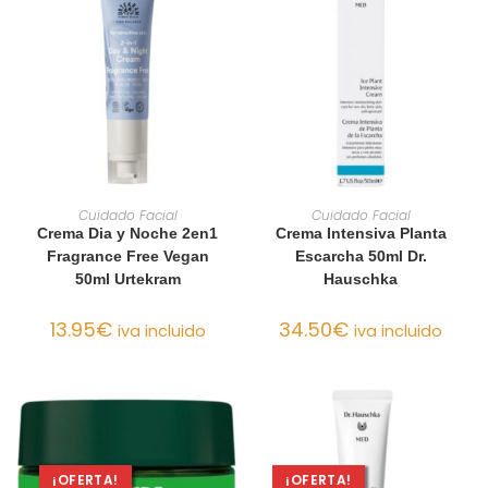
AÑADIR AL CARRITO
AÑADIR AL CARRITO
Cuidado Facial
Cuidado Facial
Crema Dia y Noche 2en1
Crema Intensiva Planta
Fragrance Free Vegan
Escarcha 50ml Dr.
50ml Urtekram
Hauschka
13.95
€
34.50
€
iva incluido
iva incluido
¡OFERTA!
¡OFERTA!