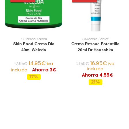
AÑADIR AL CARRITO
AÑADIR AL CARRITO
Cuidado Facial
Cuidado Facial
Skin Food Crema Dia
Crema Rescue Potentilla
40ml Weleda
20ml Dr Hauschka
14.95
€
16.95
€
17.95
€
iva
21.50
€
iva
incluido
Ahorra 3€
incluido
Ahorra 4.55€
17%
21%