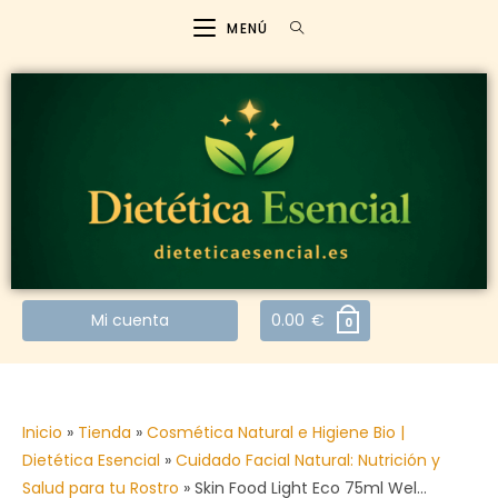
MENÚ
Mi cuenta
0.00
€
0
Inicio
»
Tienda
»
Cosmética Natural e Higiene Bio |
Dietética Esencial
»
Cuidado Facial Natural: Nutrición y
Salud para tu Rostro
»
Skin Food Light Eco 75ml Wel…