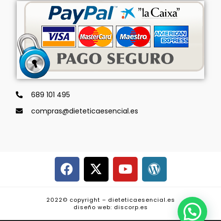
689 101 495
compras@dieteticaesencial.es
2022© copyright – dieteticaesencial.es
diseño web: discorp.es