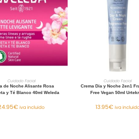
AÑADIR AL CARRITO
AÑADIR AL CARRIT
Cuidado Facial
Cuidado Facial
a de Noche Alisante Rosa
Crema Dia y Noche 2en1 Fr
ta y Té Blanco 40ml Weleda
Free Vegan 50ml Urtek
24.95
€
13.95
€
iva incluido
iva incluid