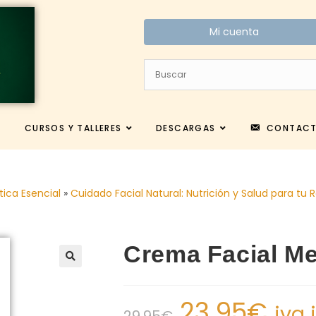
Mi cuenta
CURSOS Y TALLERES
DESCARGAS
CONTAC
tica Esencial
»
Cuidado Facial Natural: Nutrición y Salud para tu 
Crema Facial Me
23.95
€
iva 
29.95
€