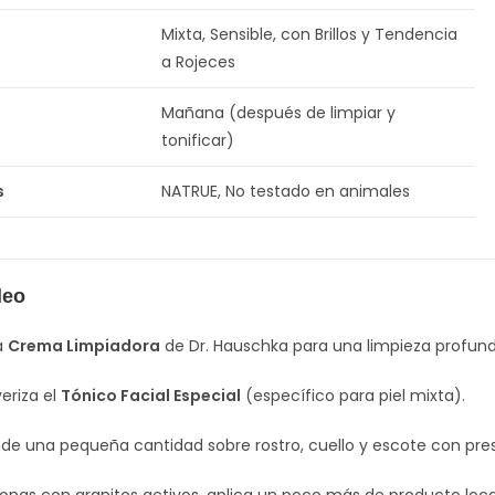
Mixta, Sensible, con Brillos y Tendencia
a Rojeces
Mañana (después de limpiar y
tonificar)
s
NATRUE, No testado en animales
leo
a
Crema Limpiadora
de Dr. Hauschka para una limpieza profund
eriza el
Tónico Facial Especial
(específico para piel mixta).
de una pequeña cantidad sobre rostro, cuello y escote con pre
zonas con granitos activos, aplica un poco más de producto lo