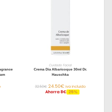
O
AÑADIR AL CARRITO
Cuidado Facial
agrance
Crema Dia Albaricoque 30ml Dr.
ram
Hauschka
24.50
€
o
32.50
€
iva incluido
Ahorra 8€
25%