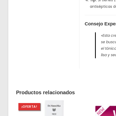
antisépticas d
Consejo Expe
«Esta cr
se busca
el tónic
lisa y s
Productos relacionados
¡OFERTA!