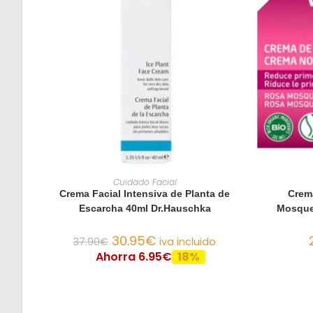
AÑADIR AL CARRITO
Cuidado Facial
Crema Facial Intensiva de Planta de
Crem
Escarcha 40ml Dr.Hauschka
Mosque
30.95
€
37.90
€
iva incluido
Ahorra 6.95€
18%