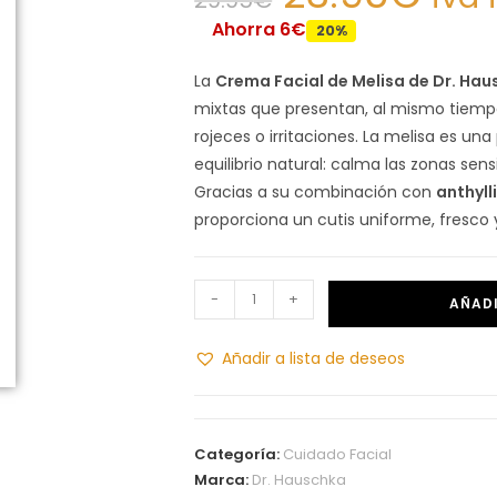
Ahorra 6€
20%
La
Crema Facial de Melisa de Dr. Hau
mixtas que presentan, al mismo tiempo,
rojeces o irritaciones. La melisa es un
equilibrio natural: calma las zonas sen
Gracias a su combinación con
anthyll
proporciona un cutis uniforme, fresco y
-
+
AÑADI
Añadir a lista de deseos
Categoría:
Cuidado Facial
Marca:
Dr. Hauschka