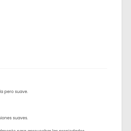
a pero suave.
siones suaves.
calmente para aprovechar las propiedades