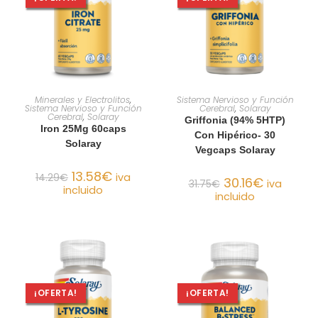
AÑADIR AL CARRITO
AÑADIR AL CARRITO
Minerales y Electrolitos
,
Sistema Nervioso y Función
Sistema Nervioso y Función
Cerebral
,
Solaray
Cerebral
,
Solaray
Griffonia (94% 5HTP)
Iron 25Mg 60caps
Con Hipérico- 30
Solaray
Vegcaps Solaray
13.58
€
14.29
€
iva
30.16
€
31.75
€
iva
incluido
incluido
¡OFERTA!
¡OFERTA!