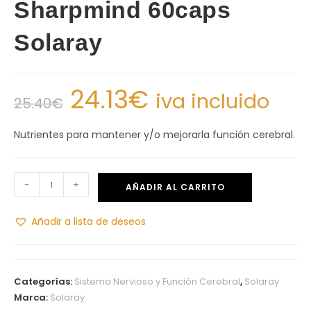
Sharpmind 60caps
Solaray
24.13
€
iva incluido
25.40
€
Nutrientes para mantener y/o mejorarla función cerebral.
-
+
AÑADIR AL CARRITO
Añadir a lista de deseos
Categorías:
Sistema Nervioso y Función Cerebral
,
Solaray
Marca:
Solaray