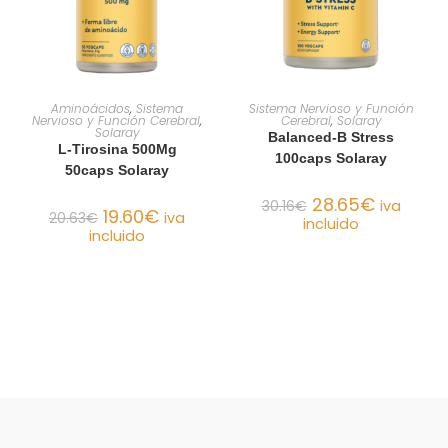
AÑADIR AL CARRITO
AÑADIR AL CARRITO
Aminoácidos
,
Sistema
Sistema Nervioso y Función
Nervioso y Función Cerebral
,
Cerebral
,
Solaray
Solaray
Balanced-B Stress
L-Tirosina 500Mg
100caps Solaray
50caps Solaray
28.65
€
30.16
€
iva
19.60
€
20.63
€
iva
incluido
incluido