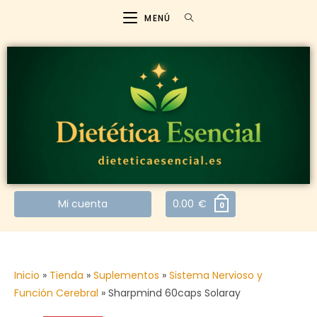
MENÚ
Mi cuenta
0.00
€
0
Inicio
»
Tienda
»
Suplementos
»
Sistema Nervioso y
Función Cerebral
»
Sharpmind 60caps Solaray