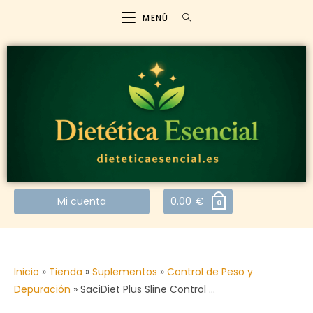
MENÚ
Mi cuenta
0.00
€
0
Inicio
»
Tienda
»
Suplementos
»
Control de Peso y
Depuración
»
SaciDiet Plus Sline Control …