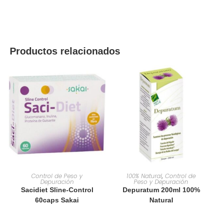
Productos relacionados
AÑADIR AL CARRITO
AÑADIR AL CARRITO
Control de Peso y
100% Natural
,
Control de
Depuración
Peso y Depuración
Sacidiet Sline-Control
Depuratum 200ml 100%
60caps Sakai
Natural