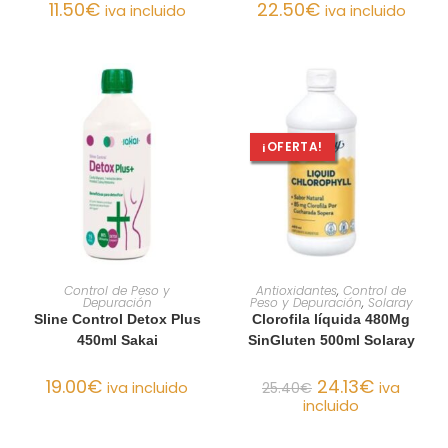
11.50
€
22.50
€
iva incluido
iva incluido
¡OFERTA!
AÑADIR AL CARRITO
AÑADIR AL CARRITO
Control de Peso y
Antioxidantes
,
Control de
Depuración
Peso y Depuración
,
Solaray
Sline Control Detox Plus
Clorofila líquida 480Mg
450ml Sakai
SinGluten 500ml Solaray
19.00
€
24.13
€
iva incluido
25.40
€
iva
incluido