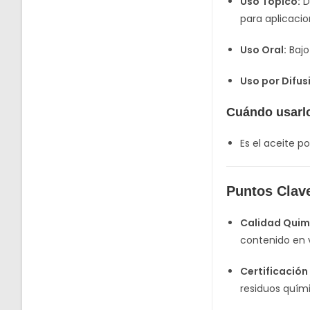
Uso Tópico:
D
para aplicacio
Uso Oral:
Bajo
Uso por Difus
Cuándo usarl
Es el aceite p
Puntos Clav
Calidad Quim
contenido en 
Certificación 
residuos quím