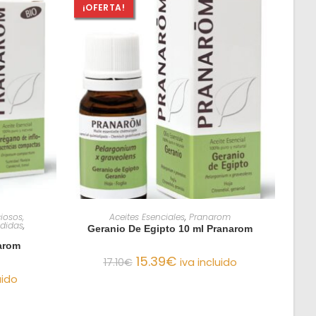
¡OFERTA!
O
AÑADIR AL CARRITO
iosos,
Aceites Esenciales
,
Pranarom
ndidas
,
Geranio De Egipto 10 ml Pranarom
arom
15.39
€
17.10
€
iva incluido
uido