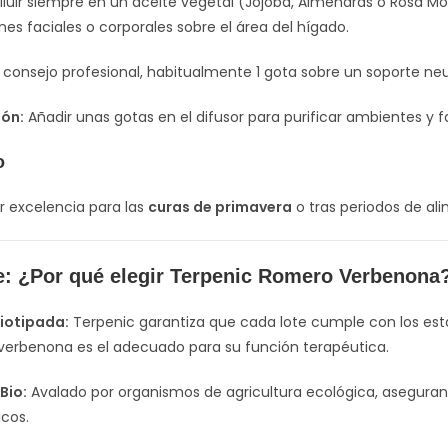
iluir siempre en un aceite vegetal (Jojoba, Almendras o Rosa M
nes faciales o corporales sobre el área del hígado.
 consejo profesional, habitualmente 1 gota sobre un soporte neu
ión:
Añadir unas gotas en el difusor para purificar ambientes y 
o
or excelencia para las
curas de primavera
o tras periodos de al
e: ¿Por qué elegir Terpenic Romero Verbenona
iotipada:
Terpenic garantiza que cada lote cumple con los es
verbenona es el adecuado para su función terapéutica.
Bio:
Avalado por organismos de agricultura ecológica, asegurand
icos.