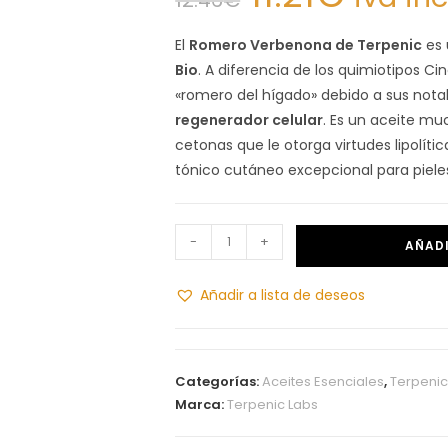
El
Romero Verbenona de Terpenic
es 
Bio
. A diferencia de los quimiotipos C
«romero del hígado» debido a sus no
regenerador celular
. Es un aceite m
cetonas que le otorga virtudes lipolític
tónico cutáneo excepcional para piele
-
+
AÑADI
Añadir a lista de deseos
Categorías:
Aceites Esenciales
,
Terpeni
Marca:
Terpenic Labs