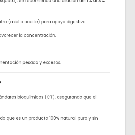
osqueta). Se recomienda una dilución del
1% al 3%
tro (miel o aceite) para apoyo digestivo.
favorecer la concentración.
imentación pesada y excesos.
?
tándares bioquímicos (CT), asegurando que el
o que es un producto 100% natural, puro y sin