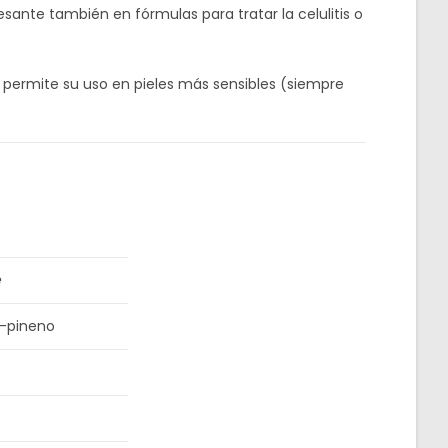
resante también en fórmulas para tratar la celulitis o
e permite su uso en pieles más sensibles (siempre
e
a-pineno
)