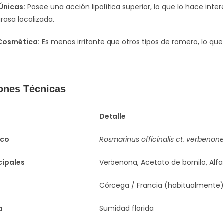
Únicas:
Posee una acción lipolítica superior, lo que lo hace inte
rasa localizada.
 Cosmética:
Es menos irritante que otros tipos de romero, lo qu
iones Técnicas
Detalle
ico
Rosmarinus officinalis ct. verbenon
cipales
Verbenona, Acetato de bornilo, Alf
Córcega / Francia (habitualmente
a
Sumidad florida