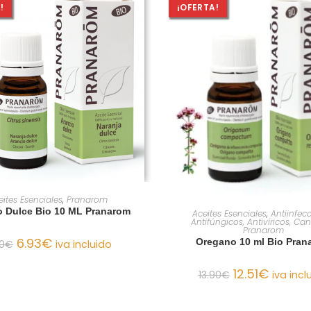
!
¡OFERTA!
AÑADIR AL CARRITO
eites Esenciales
,
Pranarom
AÑADIR AL CARRIT
o Dulce Bio 10 ML Pranarom
Aceites Esenciales
,
Antiinfecc
Antifúngicos, Antivíricos, Ca
Pranarom
6.93
€
Oregano 10 ml Bio Pran
0
€
iva incluido
12.51
€
13.90
€
iva incl