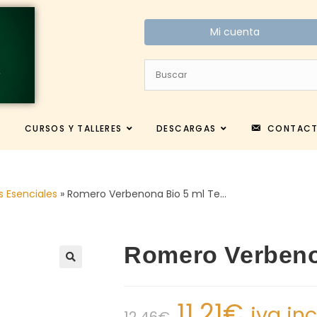
Mi cuenta
CURSOS Y TALLERES
DESCARGAS
CONTAC
s Esenciales
»
Romero Verbenona Bio 5 ml Te…
Romero Verbeno
11.21
€
iva in
12.46
€