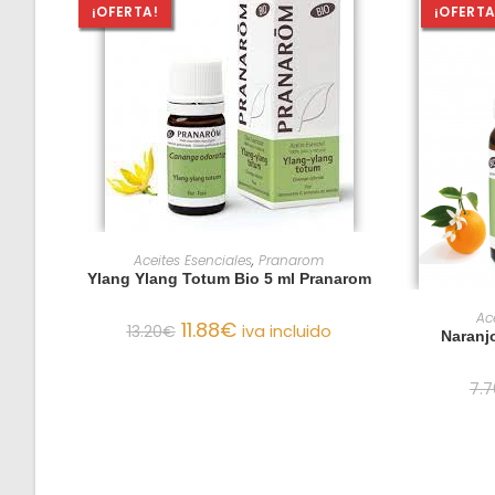
¡OFERTA!
¡OFERTA
AÑADIR AL CARRITO
Aceites Esenciales
,
Pranarom
Ylang Ylang Totum Bio 5 ml Pranarom
Ac
11.88
€
13.20
€
iva incluido
Naranj
7.7