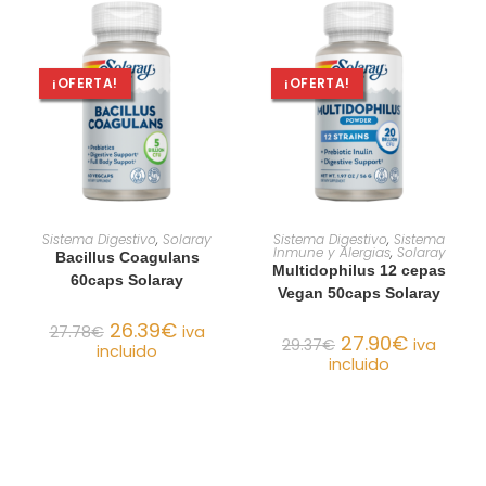
¡OFERTA!
¡OFERTA!
AÑADIR AL CARRITO
AÑADIR AL CARRITO
Sistema Digestivo
,
Solaray
Sistema Digestivo
,
Sistema
Inmune y Alergias
,
Solaray
Bacillus Coagulans
Multidophilus 12 cepas
60caps Solaray
Vegan 50caps Solaray
26.39
€
27.78
€
iva
27.90
€
29.37
€
iva
incluido
incluido