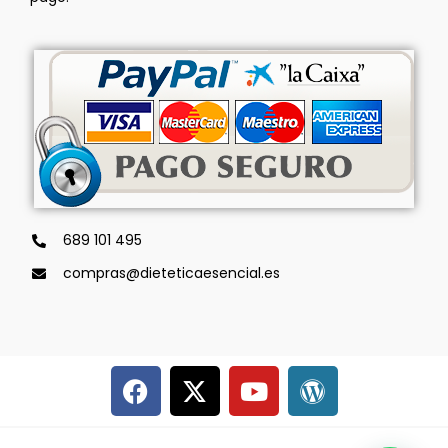
689 101 495
compras@dieteticaesencial.es