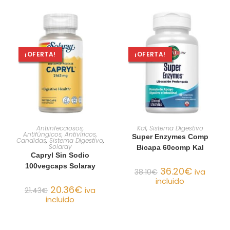
¡OFERTA!
¡OFERTA!
AÑADIR AL CARRITO
AÑADIR AL CARRITO
Antiinfecciosos,
Kal
,
Sistema Digestivo
Antifúngicos, Antivíricos,
Super Enzymes Comp
Candidas
,
Sistema Digestivo
,
Solaray
Bicapa 60comp Kal
Capryl Sin Sodio
100vegcaps Solaray
36.20
€
38.10
€
iva
incluido
20.36
€
21.43
€
iva
incluido