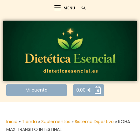
MENÚ
Mi cuenta
0.00
€
0
Inicio
»
Tienda
»
Suplementos
»
Sistema Digestivo
»
ROHA
MAX TRANSITO INTESTINAL…