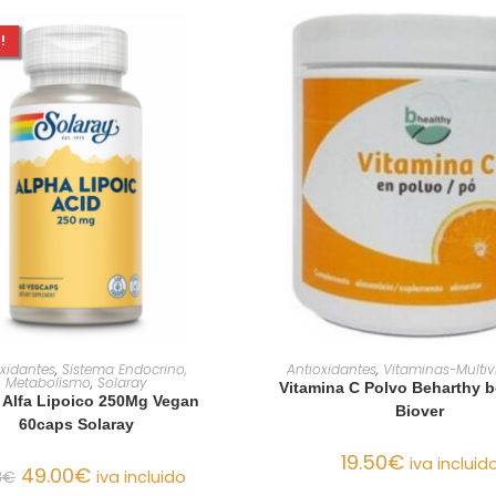
!
AÑADIR AL CARRITO
AÑADIR AL CARRIT
oxidantes
,
Sistema Endocrino,
Antioxidantes
,
Vitaminas-Multiv
Metabolismo
,
Solaray
Vitamina C Polvo Beharthy b
 Alfa Lipoico 250Mg Vegan
Biover
60caps Solaray
19.50
€
iva incluid
49.00
€
8
€
iva incluido