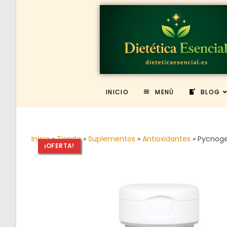
INICIO
MENÚ
BLOG
Inicio
»
Tienda
»
Suplementos
»
Antioxidantes
»
Pycnoge
¡OFERTA!