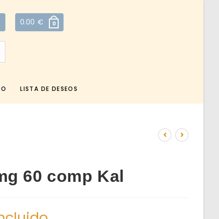
0.00
€
0
TO
LISTA DE DESEOS
mg 60 comp Kal
incluido