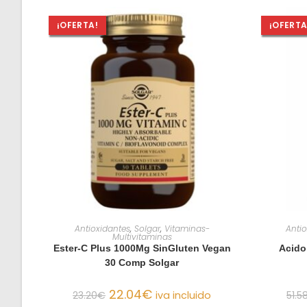
¡OFERTA!
¡OFERTA
AÑADIR AL CARRITO
Antioxidantes
,
Solgar
,
Vitaminas-
Anti
Multivitaminas
Ester-C Plus 1000Mg SinGluten Vegan
Acido
30 Comp Solgar
22.04
€
23.20
€
iva incluido
51.5