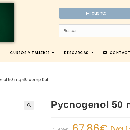
Mi cuenta
CURSOS Y TALLERES
DESCARGAS
CONTAC
nol 50 mg 60 comp Kal
Pycnogenol 50 
67.86
€
iva 
71.43
€