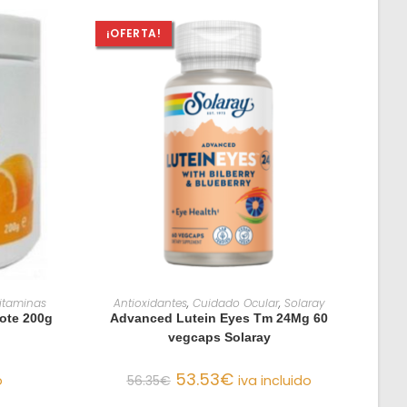
¡OFERTA!
O
AÑADIR AL CARRITO
itaminas
Antioxidantes
,
Cuidado Ocular
,
Solaray
ote 200g
Advanced Lutein Eyes Tm 24Mg 60
vegcaps Solaray
53.53
€
o
56.35
€
iva incluido