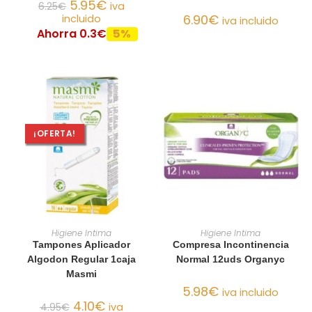
5.95
€
6.25
€
iva
6.90
€
incluido
iva incluido
Ahorra 0.3€
5%
¡OFERTA!
AÑADIR AL CARRITO
AÑADIR AL CARRITO
Higiene Intima
Higiene Intima
Tampones Aplicador
Compresa Incontinencia
Algodon Regular 1caja
Normal 12uds Organyc
Masmi
5.98
€
iva incluido
4.10
€
4.95
€
iva