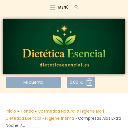
MENÚ
Mi cuenta
0.00
€
0
Inicio
»
Tienda
»
Cosmética Natural e Higiene Bio |
Dietética Esencial
»
Higiene Íntima
»
Compresas Alas Extra
Noche 7…