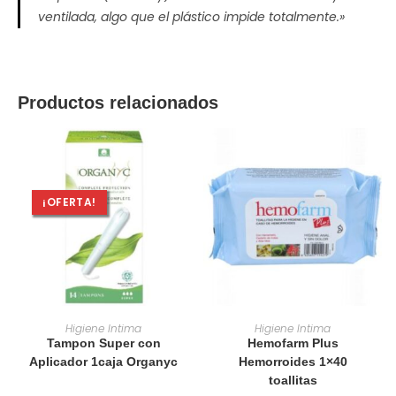
ventilada, algo que el plástico impide totalmente.»
Productos relacionados
¡OFERTA!
AÑADIR AL CARRITO
AÑADIR AL CARRITO
Higiene Intima
Higiene Intima
Tampon Super con
Hemofarm Plus
Aplicador 1caja Organyc
Hemorroides 1×40
toallitas