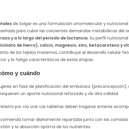
atales
de Solgar es una formulación ortomolecular y nutricional 
señada para cubrir las crecientes demandas metabólicas del 
azo y a lo largo del periodo de lactancia
. Su perfil nutricion
licinato de hierro), calcio, magnesio, zinc, betacaroteno y vit
nto de los tejidos maternos, contribuye al desarrollo celular fe
io y la fatiga característicos de estas etapas.
 cómo y cuándo
jeres en fase de planificación del embarazo (preconcepción)
requieren un aporte nutricional reforzado y de alta calidad.
nistra por vía oral. Las tabletas deben tragarse enteras acom
comienda tomar diariamente repartidas junto con las comidas 
gestión y la absorción óptima de los nutrientes.