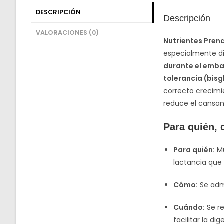
DESCRIPCIÓN
Descripción
VALORACIONES (0)
Nutrientes Pren
especialmente di
durante el embar
tolerancia (bisg
correcto crecimie
reduce el cansanc
Para quién,
Para quién:
Mu
lactancia que 
Cómo:
Se admi
Cuándo:
Se re
facilitar la di