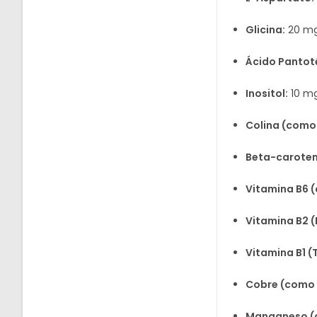
Glicina:
20 mg
Ácido Pantot
Inositol:
10 mg
Colina (como 
Beta-caroteno
Vitamina B6 (
Vitamina B2 (
Vitamina B1 
Cobre (como 
Manganeso (c