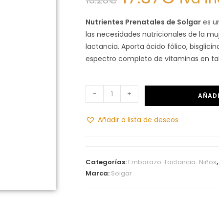
Nutrientes Prenatales de Solgar
es u
las necesidades nutricionales de la mu
lactancia. Aporta ácido fólico, bisglicin
espectro completo de vitaminas en tab
-
+
AÑADI
Añadir a lista de deseos
Categorías:
Embarazo-Lactancia-Niños
Marca:
Solgar