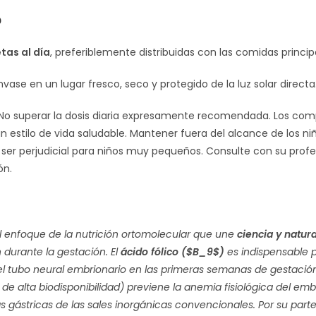
o
tas al día
, preferiblemente distribuidas con las comidas princip
vase en un lugar fresco, seco y protegido de la luz solar directa
No superar la dosis diaria expresamente recomendada. Los comp
un estilo de vida saludable. Mantener fuera del alcance de los n
er perjudicial para niños muy pequeños. Consulte con su profesio
ón.
l enfoque de la nutrición ortomolecular que une
ciencia y natur
 durante la gestación. El
ácido fólico (
$B_9$
)
es indispensable pa
el tubo neural embrionario en las primeras semanas de gestación
de alta biodisponibilidad) previene la anemia fisiológica del emb
s gástricas de las sales inorgánicas convencionales. Por su parte