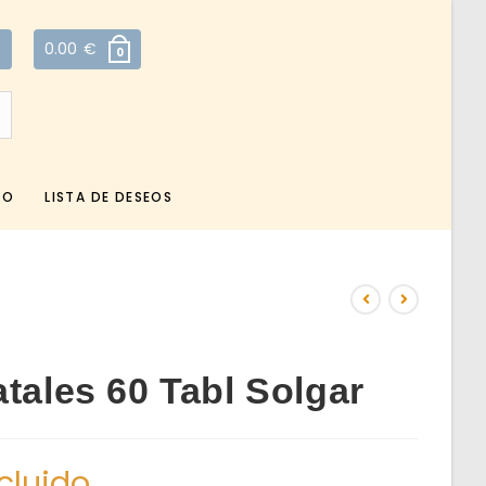
0.00
€
0
TO
LISTA DE DESEOS
tales 60 Tabl Solgar
ncluido