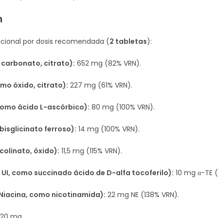
n
icional por dosis recomendada (
2 tabletas
):
carbonato, citrato):
652 mg (82% VRN).
mo óxido, citrato):
227 mg (61% VRN).
como ácido L-ascórbico):
80 mg (100% VRN).
bisglicinato ferroso):
14 mg (100% VRN).
colinato, óxido):
11,5 mg (115% VRN).
5 UI, como succinado ácido de D-alfa tocoferilo):
10 mg α-TE (
Niacina, como nicotinamida):
22 mg NE (138% VRN).
20 mg.