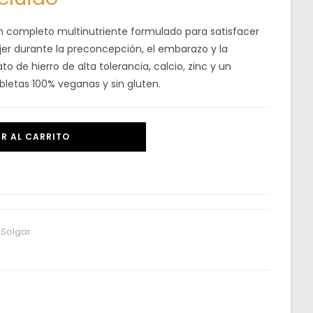
n completo multinutriente formulado para satisfacer
jer durante la preconcepción, el embarazo y la
ato de hierro de alta tolerancia, calcio, zinc y un
letas 100% veganas y sin gluten.
R AL CARRITO
,
Solgar