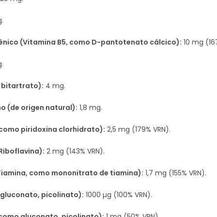
.
énico (Vitamina B5, como D-pantotenato cálcico):
10 mg (16
.
bitartrato):
4 mg.
 (de origen natural):
1,8 mg.
como piridoxina clorhidrato):
2,5 mg (179% VRN).
Riboflavina):
2 mg (143% VRN).
(Tiamina, como mononitrato de tiamina):
1,7 mg (155% VRN).
gluconato, picolinato):
1000 µg (100% VRN).
omo gluconato, picolinato):
1 mg (50% VRN).