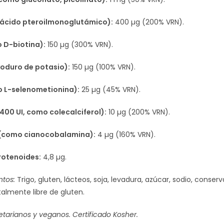
 (ácido pteroilmonoglutámico):
400 µg (200% VRN).
 D-biotina):
150 µg (300% VRN).
oduro de potasio):
150 µg (100% VRN).
o L-selenometionina):
25 µg (45% VRN).
400 UI, como colecalciferol):
10 µg (200% VRN).
 (como cianocobalamina):
4 µg (160% VRN).
rotenoides:
4,8 µg.
ntos:
Trigo, gluten, lácteos, soja, levadura, azúcar, sodio, conse
otalmente libre de gluten.
tarianos y veganos. Certificado Kosher.