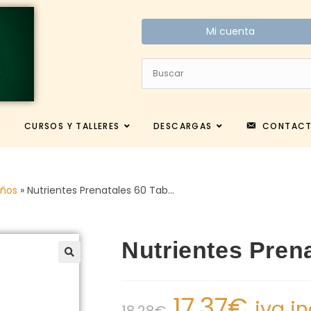
Mi cuenta
CURSOS Y TALLERES
DESCARGAS
CONTAC
iños
»
Nutrientes Prenatales 60 Tab…
Nutrientes Prena
17.37
€
iva i
18.28
€