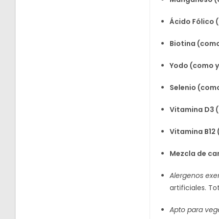
Ácido Fólico
Biotina (como
Yodo (como y
Selenio (com
Vitamina D3 (
Vitamina B12
Mezcla de ca
Alergenos exe
artificiales. T
Apto para vege