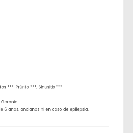
s ***, Prúrito ***, Sinusitis ***
, Geranio
 6 años, ancianos ni en caso de epilepsia.