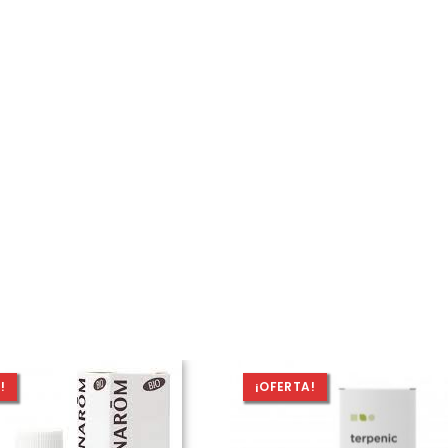
!
¡OFERTA!