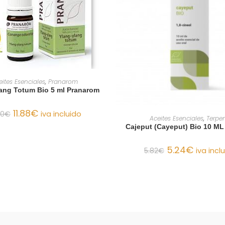
AÑADIR AL CARRITO
eites Esenciales
,
Pranarom
ang Totum Bio 5 ml Pranarom
11.88
€
20
€
iva incluido
AÑADIR AL CARRIT
Aceites Esenciales
,
Terpen
Cajeput (Cayeput) Bio 10 ML
5.24
€
5.82
€
iva incl