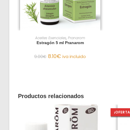
AÑADIR AL CARRITO
Aceites Esenciales
,
Pranarom
Estragón 5 ml Pranarom
8.10
€
9.00
€
iva incluido
Productos relacionados
¡OFERTA