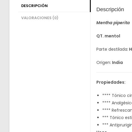
DESCRIPCIÓN
Descripción
VALORACIONES (0)
Mentha piperita
QT. mentol
Parte destilada:
H
Origen:
India
Propiedades:
**** Tónico ci
**** Analgésic
**** Refresca
*** Tónico es
*** Antiprurig