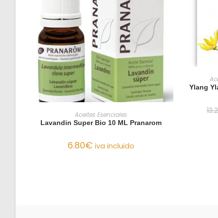
Ac
Ylang Yl
13.
AÑADIR AL CARRITO
Aceites Esenciales
Lavandin Super Bio 10 ML Pranarom
6.80
€
iva incluido