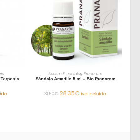
O
AÑADIR AL CARRITO
ic
Aceites Esenciales
,
Pranarom
 Terpenic
Sándalo Amarillo 5 ml – Bio Pranarom
28.35
€
uido
31.50
€
iva incluido