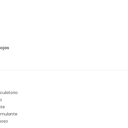
ojas
rculatorio
o
nte
timulante
inoso