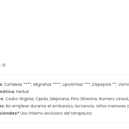
 SI
s:
Cefaleas ****, Migrañas ****, Lipotimias ***, Dispepsia **, Vómito
omática:
Herbal
n:
Cedro Virginia, Ciprés, Mejorana, Pino Silvestre, Romero cineol
es:
No emplear durante el embarazo, lactancia, niños menores de
sionales?
Uso interno exclusivo del terapeuta.