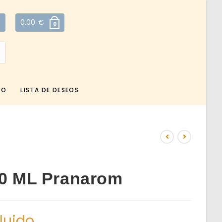
0.00
€
0
TO
LISTA DE DESEOS
10 ML Pranarom
cluido