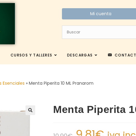
Mi cuenta
CURSOS Y TALLERES
DESCARGAS
CONTAC
s Esenciales
»
Menta Piperita 10 ML Pranarom
Menta Piperita 
9.81
€
iva in
10.90
€