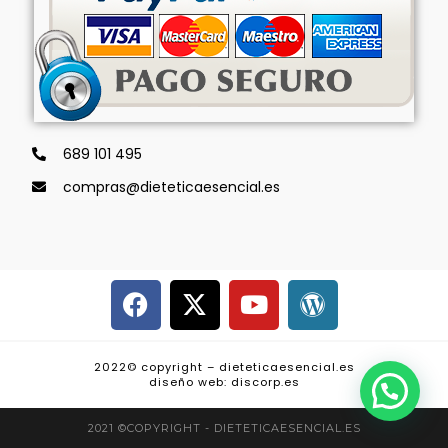
689 101 495
compras@dieteticaesencial.es
2022© copyright – dieteticaesencial.es
diseño web: discorp.es
2021 ©COPYRIGHT - DIETETICAESENCIAL.ES