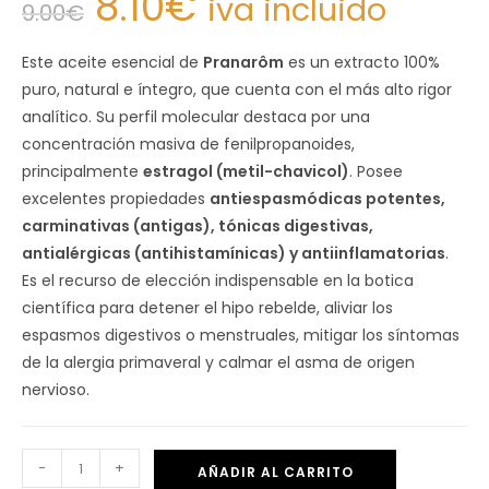
8.10
€
iva incluido
9.00
€
Este aceite esencial de
Pranarôm
es un extracto 100%
puro, natural e íntegro, que cuenta con el más alto rigor
analítico. Su perfil molecular destaca por una
concentración masiva de fenilpropanoides,
principalmente
estragol (metil-chavicol)
. Posee
excelentes propiedades
antiespasmódicas potentes,
carminativas (antigas), tónicas digestivas,
antialérgicas (antihistamínicas) y antiinflamatorias
.
Es el recurso de elección indispensable en la botica
científica para detener el hipo rebelde, aliviar los
espasmos digestivos o menstruales, mitigar los síntomas
de la alergia primaveral y calmar el asma de origen
nervioso.
-
+
AÑADIR AL CARRITO