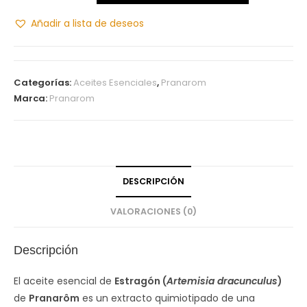
Añadir a lista de deseos
Categorías:
Aceites Esenciales
,
Pranarom
Marca:
Pranarom
DESCRIPCIÓN
VALORACIONES (0)
Descripción
El aceite esencial de
Estragón (
Artemisia dracunculus
)
de
Pranarôm
es un extracto quimiotipado de una