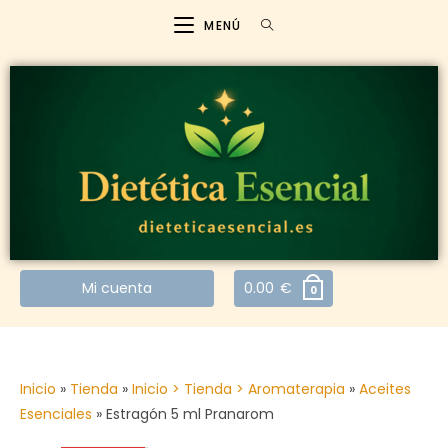
MENÚ
Mi cuenta
0.00
€
0
Inicio
»
Tienda
»
Inicio > Tienda > Aromaterapia
»
Aceites
Esenciales
»
Estragón 5 ml Pranarom