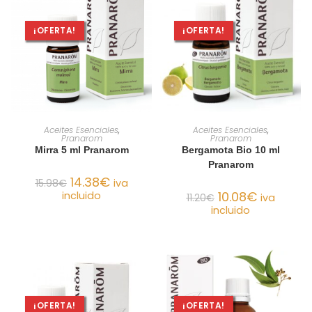
¡OFERTA!
¡OFERTA!
AÑADIR AL CARRITO
AÑADIR AL CARRITO
Aceites Esenciales
,
Aceites Esenciales
,
Pranarom
Pranarom
Mirra 5 ml Pranarom
Bergamota Bio 10 ml
Pranarom
14.38
€
15.98
€
iva
10.08
€
incluido
11.20
€
iva
incluido
¡OFERTA!
¡OFERTA!