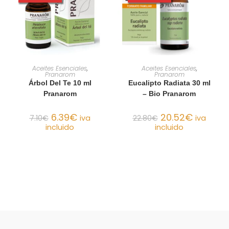
AÑADIR AL CARRITO
AÑADIR AL CARRITO
Aceites Esenciales
,
Aceites Esenciales
,
Pranarom
Pranarom
Árbol Del Te 10 ml
Eucalipto Radiata 30 ml
Pranarom
– Bio Pranarom
6.39
€
20.52
€
7.10
€
iva
22.80
€
iva
incluido
incluido