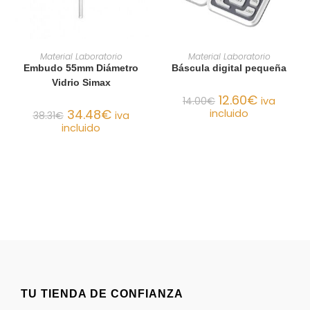
AÑADIR AL CARRITO
AÑADIR AL CARRITO
Material Laboratorio
Material Laboratorio
Embudo 55mm Diámetro
Báscula digital pequeña
Vidrio Simax
12.60
€
14.00
€
iva
34.48
€
incluido
38.31
€
iva
incluido
TU TIENDA DE CONFIANZA