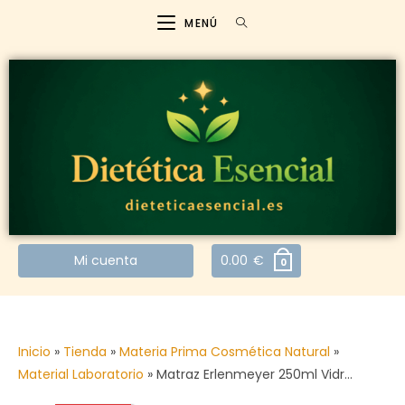
MENÚ
Mi cuenta
0.00
€
0
Inicio
»
Tienda
»
Materia Prima Cosmética Natural
»
Material Laboratorio
»
Matraz Erlenmeyer 250ml Vidr…