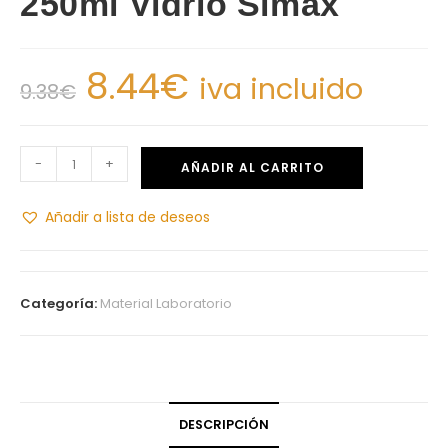
250ml Vidrio Simax
8.44
€
iva incluido
9.38
€
-
+
AÑADIR AL CARRITO
Añadir a lista de deseos
Categoría:
Material Laboratorio
DESCRIPCIÓN