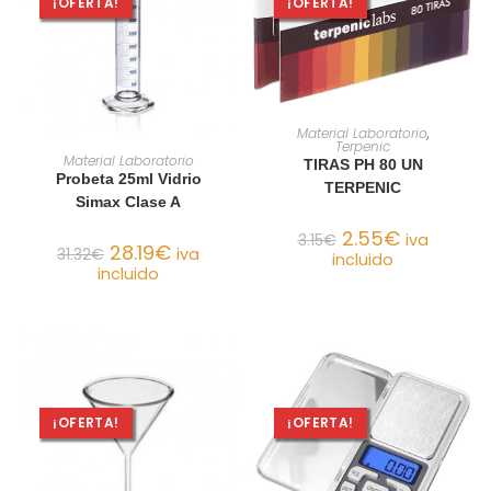
¡OFERTA!
¡OFERTA!
AÑADIR AL CARRITO
Material Laboratorio
,
Terpenic
AÑADIR AL CARRITO
Material Laboratorio
TIRAS PH 80 UN
Probeta 25ml Vidrio
TERPENIC
Simax Clase A
2.55
€
3.15
€
iva
28.19
€
31.32
€
iva
incluido
incluido
¡OFERTA!
¡OFERTA!