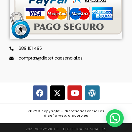
689 101 495
compras@dieteticaesencial.es
2022© copyright – dieteticaesencial.es
diseño web: discorp.es
2021 ©COPYRIGHT - DIETETICAESENCIAL.ES