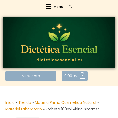
MENÚ
Mi cuenta
0.00
€
0
Inicio
»
Tienda
»
Materia Prima Cosmética Natural
»
Material Laboratorio
»
Probeta 100ml Vidrio Simax C…