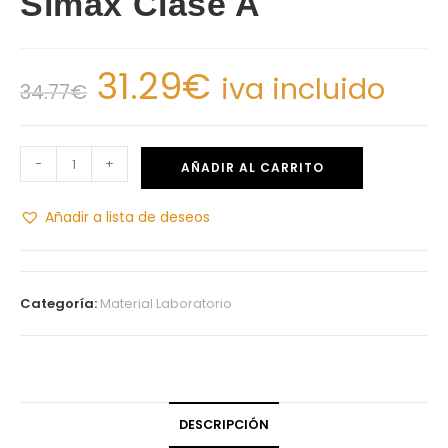
Simax Clase A
31.29
€
iva incluido
34.77
€
-
+
AÑADIR AL CARRITO
Añadir a lista de deseos
Categoría:
Material Laboratorio
DESCRIPCIÓN