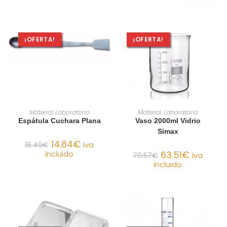
¡OFERTA!
¡OFERTA!
AÑADIR AL CARRITO
AÑADIR AL CARRITO
Material Laboratorio
Material Laboratorio
Espátula Cuchara Plana
Vaso 2000ml Vidrio
Simax
14.84
€
16.49
€
iva
63.51
€
incluido
70.57
€
iva
incluido