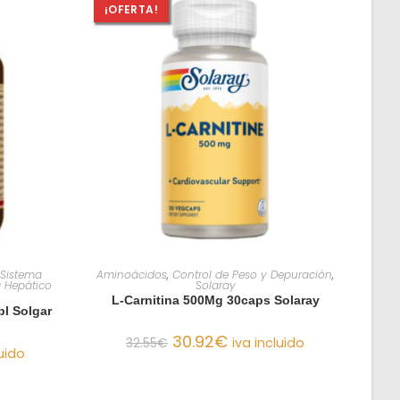
¡OFERTA!
O
AÑADIR AL CARRITO
Sistema
Aminoácidos
,
Control de Peso y Depuración
,
 Hepático
Solaray
L-Carnitina 500Mg 30caps Solaray
bl Solgar
30.92
€
32.55
€
iva incluido
luido