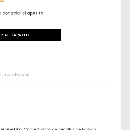
 controlar el
apetito
.
R AL CARRITO
ón
,
Soria Natural
 el
apetito
. Con extracto de semillas de Mango