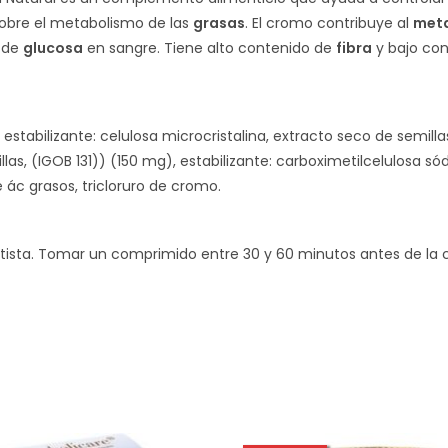
sobre el metabolismo de las
grasas
. El cromo contribuye al
met
s de
glucosa
en sangre. Tiene alto contenido de
fibra
y bajo con
 estabilizante: celulosa microcristalina, extracto seco de semil
las, (IGOB 131)) (150 mg), estabilizante: carboximetilcelulosa sód
 ác grasos, tricloruro de cromo.
etista. Tomar un comprimido entre 30 y 60 minutos antes de la 