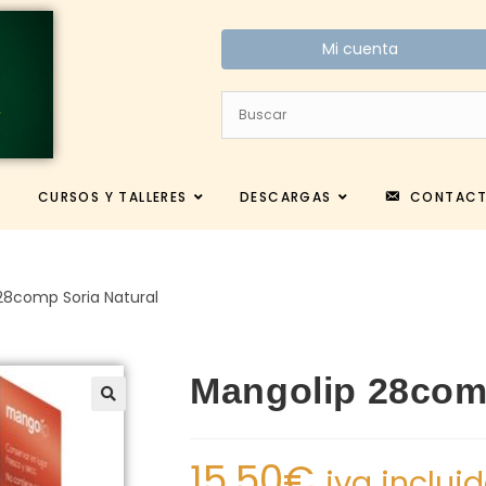
Mi cuenta
CURSOS Y TALLERES
DESCARGAS
CONTAC
28comp Soria Natural
Mangolip 28comp
15.50
€
iva inclui