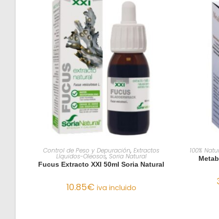
AÑADIR AL CARRITO
Control de Peso y Depuración
,
Extractos
100% Natu
Líquidos-Oleosos
,
Soria Natural
Metab
Fucus Extracto XXI 50ml Soria Natural
10.85
€
iva incluido