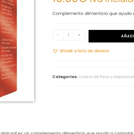
Complemento alimenticio que ayuda a
-
+
AÑADI
Añadir a lista de deseos
Categorías:
Control de Peso y Depuraci
a Natural es un complemento alimenticio que ayuda a controlar