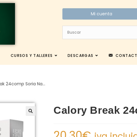
Mi cuenta
CURSOS Y TALLERES
DESCARGAS
CONTAC
eak 24comp Soria Na…
Calory Break 24
20.30
€
iva inclui