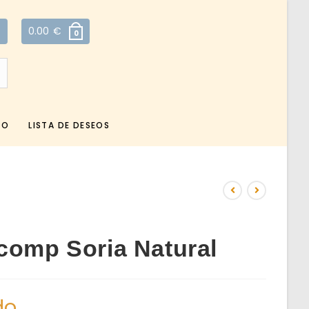
0.00
€
0
TO
LISTA DE DESEOS
comp Soria Natural
do