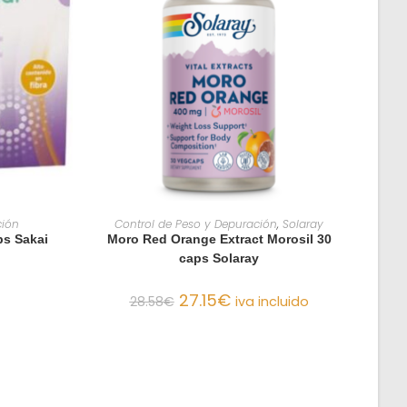
O
AÑADIR AL CARRITO
ción
Control de Peso y Depuración
,
Solaray
ps Sakai
Moro Red Orange Extract Morosil 30
caps Solaray
27.15
€
28.58
€
iva incluido