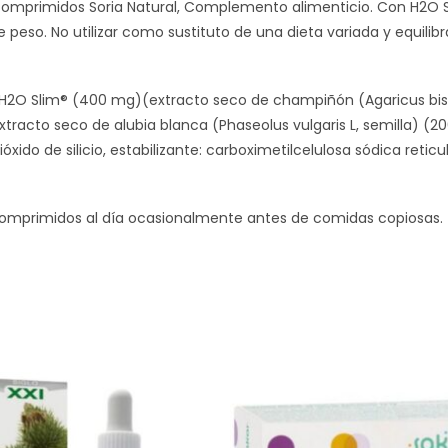
comprimidos Soria Natural, Complemento alimenticio. Con H2O Sl
e peso. No utilizar como sustituto de una dieta variada y equilibr
H2O Slim® (400 mg)(extracto seco de champiñón (Agaricus bispor
extracto seco de alubia blanca (Phaseolus vulgaris L, semilla) 
óxido de silicio, estabilizante: carboximetilcelulosa sódica reticu
omprimidos al día ocasionalmente antes de comidas copiosas.