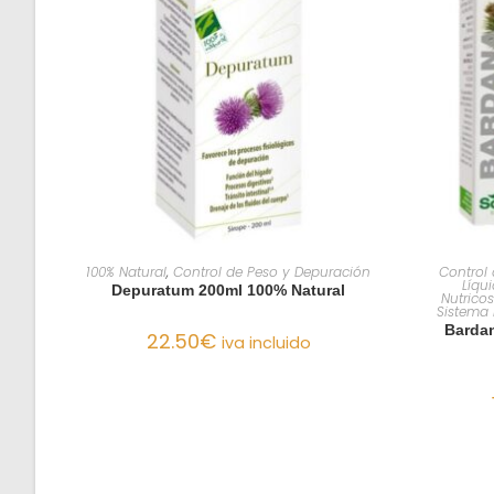
AÑADIR AL CARRITO
100% Natural
,
Control de Peso y Depuración
Control
Líqu
Depuratum 200ml 100% Natural
Nutrico
Sistema 
Bardan
22.50
€
iva incluido