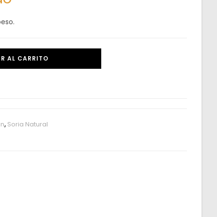
peso.
R AL CARRITO
ón
,
Soria Natural