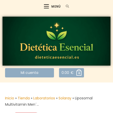
MENÚ
Mi cuenta
0.00
€
0
Inicio
»
Tienda
»
Laboratorios
»
Solaray
»
Liposomal
Multivitamin Men´…