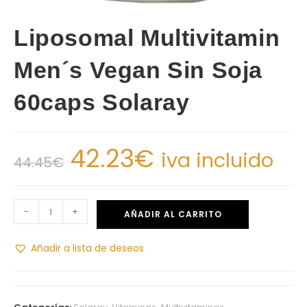
Liposomal Multivitamin
Men´s Vegan Sin Soja
60caps Solaray
42.23
€
iva incluido
44.45
€
-
+
AÑADIR AL CARRITO
Añadir a lista de deseos