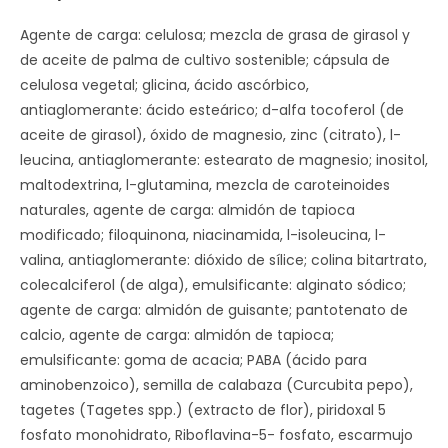
Agente de carga: celulosa; mezcla de grasa de girasol y
de aceite de palma de cultivo sostenible; cápsula de
celulosa vegetal; glicina, ácido ascórbico,
antiaglomerante: ácido esteárico; d-alfa tocoferol (de
aceite de girasol), óxido de magnesio, zinc (citrato), l-
leucina, antiaglomerante: estearato de magnesio; inositol,
maltodextrina, l-glutamina, mezcla de caroteinoides
naturales, agente de carga: almidón de tapioca
modificado; filoquinona, niacinamida, l-isoleucina, l-
valina, antiaglomerante: dióxido de sílice; colina bitartrato,
colecalciferol (de alga), emulsificante: alginato sódico;
agente de carga: almidón de guisante; pantotenato de
calcio, agente de carga: almidón de tapioca;
emulsificante: goma de acacia; PABA (ácido para
aminobenzoico), semilla de calabaza (Curcubita pepo),
tagetes (Tagetes spp.) (extracto de flor), piridoxal 5
fosfato monohidrato, Riboflavina-5- fosfato, escarmujo