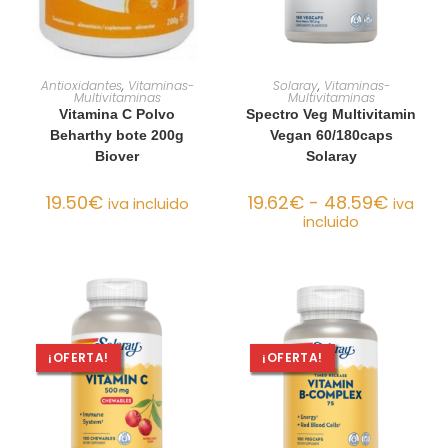
AÑADIR AL CARRITO
SELECCIONAR OPCIONES
Antioxidantes
,
Vitaminas-
Solaray
,
Vitaminas-
Multivitaminas
Multivitaminas
Vitamina C Polvo
Spectro Veg Multivitamin
Beharthy bote 200g
Vegan 60/180caps
Biover
Solaray
19.50
€
19.62
€
-
48.59
€
iva incluido
iva
incluido
¡OFERTA!
¡OFERTA!