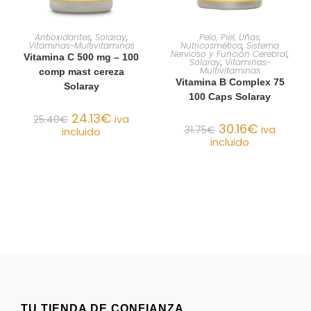
AÑADIR AL CARRITO
AÑADIR AL CARRITO
Antioxidantes
,
Solaray
,
Pelo, Piel, Uñas,
Vitaminas-Multivitaminas
Nutricosmética
,
Sistema
Nervioso y Función Cerebral
,
Vitamina C 500 mg – 100
Solaray
,
Vitaminas-
Multivitaminas
comp mast cereza
Vitamina B Complex 75
Solaray
100 Caps Solaray
24.13
€
25.40
€
iva
30.16
€
31.75
€
iva
incluido
incluido
TU TIENDA DE CONFIANZA