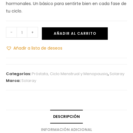
hormonales. Un básico para sentirte bien en cada fase de
tu ciclo.
-
+
AÑADIR AL CARRITO
Añadir a lista de deseos
Categorías:
Próstata, Ciclo Menstrual y Menopausia
,
Solaray
Marca:
Solaray
DESCRIPCIÓN
INFORMACIÓN ADICIONAL