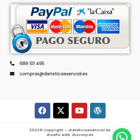
689 101 495
compras@dieteticaesencial.es
2022© copyright – dieteticaesencial.es
diseño web: discorp.es