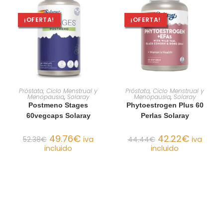
¡OFERTA!
¡OFERTA!
AÑADIR AL CARRITO
AÑADIR AL CARRITO
Próstata, Ciclo Menstrual y
Próstata, Ciclo Menstrual y
Menopausia
,
Solaray
Menopausia
,
Solaray
Postmeno Stages
Phytoestrogen Plus 60
60vegcaps Solaray
Perlas Solaray
49.76
€
42.22
€
52.38
€
iva
44.44
€
iva
incluido
incluido