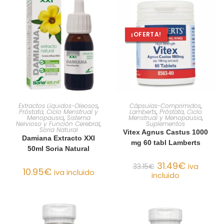
¡OFERTA!
AÑADIR AL CARRITO
AÑADIR AL CARRITO
Extractos Líquidos-Oleosos
,
Cápsulas-Comprimidos
,
Próstata, Ciclo Menstrual y
Lamberts
,
Próstata, Ciclo
Menopausia
,
Sistema
Menstrual y Menopausia
,
Nervioso y Función Cerebral
,
Suplementos
Soria Natural
Vitex Agnus Castus 1000
Damiana Extracto XXI
mg 60 tabl Lamberts
50ml Soria Natural
31.49
€
33.15
€
iva
10.95
€
iva incluido
incluido