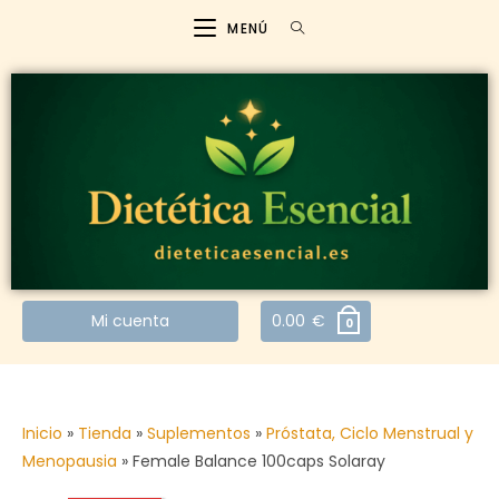
MENÚ
Mi cuenta
0.00
€
0
Inicio
»
Tienda
»
Suplementos
»
Próstata, Ciclo Menstrual y
Menopausia
»
Female Balance 100caps Solaray