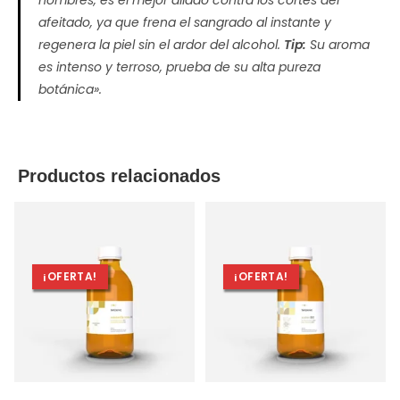
hombres, es el mejor aliado contra los cortes del
afeitado, ya que frena el sangrado al instante y
regenera la piel sin el ardor del alcohol.
Tip:
Su aroma
es intenso y terroso, prueba de su alta pureza
botánica».
Productos relacionados
¡OFERTA!
¡OFERTA!
AÑADIR AL CARRITO
AÑADIR AL CARRITO