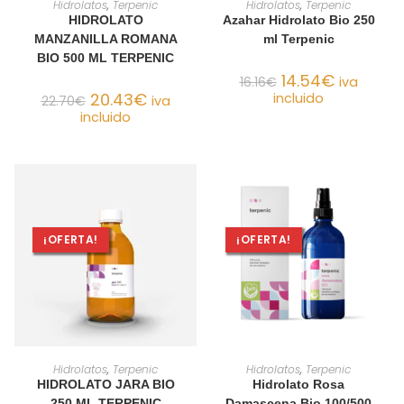
Hidrolatos
,
Terpenic
Hidrolatos
,
Terpenic
HIDROLATO
Azahar Hidrolato Bio 250
MANZANILLA ROMANA
ml Terpenic
BIO 500 ML TERPENIC
14.54
€
16.16
€
iva
20.43
€
incluido
22.70
€
iva
incluido
¡OFERTA!
¡OFERTA!
AÑADIR AL CARRITO
SELECCIONAR OPCIONES
Hidrolatos
,
Terpenic
Hidrolatos
,
Terpenic
HIDROLATO JARA BIO
Hidrolato Rosa
250 ML TERPENIC
Damascena Bio 100/500