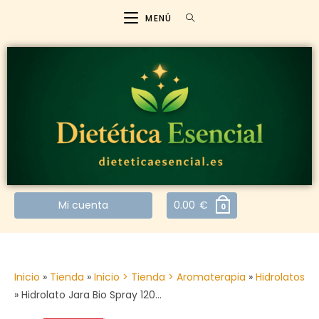
MENÚ
Mi cuenta
0.00
€
0
Inicio
»
Tienda
»
Inicio > Tienda > Aromaterapia
»
Hidrolatos
»
Hidrolato Jara Bio Spray 120…