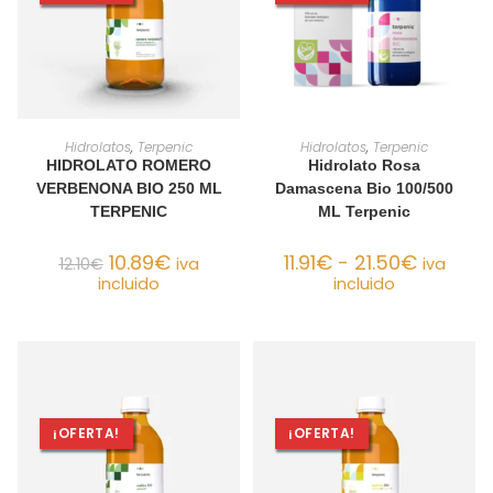
AÑADIR AL CARRITO
SELECCIONAR OPCIONES
Hidrolatos
,
Terpenic
Hidrolatos
,
Terpenic
HIDROLATO ROMERO
Hidrolato Rosa
VERBENONA BIO 250 ML
Damascena Bio 100/500
TERPENIC
ML Terpenic
10.89
€
11.91
€
-
21.50
€
12.10
€
iva
iva
incluido
incluido
¡OFERTA!
¡OFERTA!