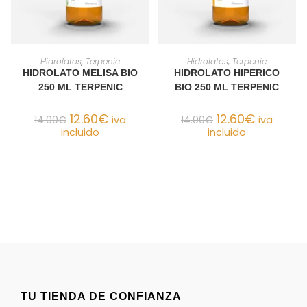
AÑADIR AL CARRITO
AÑADIR AL CARRITO
Hidrolatos
,
Terpenic
Hidrolatos
,
Terpenic
HIDROLATO MELISA BIO
HIDROLATO HIPERICO
250 ML TERPENIC
BIO 250 ML TERPENIC
12.60
€
12.60
€
14.00
€
iva
14.00
€
iva
incluido
incluido
TU TIENDA DE CONFIANZA