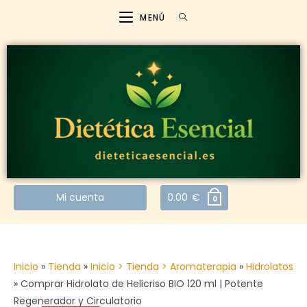
MENÚ
Mi cuenta
0.00
€
0
Inicio
»
Tienda
»
Inicio > Tienda > Aromaterapia
»
Hidrolatos
»
Comprar Hidrolato de Helicriso BIO 120 ml | Potente
Regenerador y Circulatorio