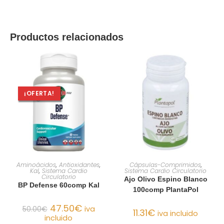
Productos relacionados
¡OFERTA!
AÑADIR AL CARRITO
AÑADIR AL CARRITO
Aminoácidos
,
Antioxidantes
,
Cápsulas-Comprimidos
,
Kal
,
Sistema Cardio
Sistema Cardio Circulatorio
Circulatorio
Ajo Olivo Espino Blanco
BP Defense 60comp Kal
100comp PlantaPol
47.50
€
50.00
€
iva
11.31
€
iva incluido
incluido