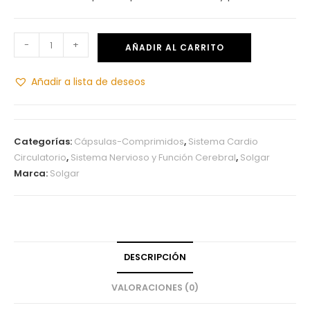
-
+
AÑADIR AL CARRITO
Añadir a lista de deseos
Categorías:
Cápsulas-Comprimidos
,
Sistema Cardio
Circulatorio
,
Sistema Nervioso y Función Cerebral
,
Solgar
Marca:
Solgar
DESCRIPCIÓN
VALORACIONES (0)