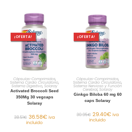
¡OFERTA!
¡OFERTA!
AÑADIR AL CARRITO
AÑADIR AL CARRITO
Cápsulas-Comprimidos
,
Cápsulas-Comprimidos
,
Sistema Cardio Circulatorio
,
Sistema Cardio Circulatorio
,
Sistema Digestivo
,
Solaray
Sistema Nervioso y Función
Cerebral
,
Solaray
Activated Broccoli Seed
Ginkgo Biloba 60 mg 60
350Mg 30 vegcaps
caps Solaray
Solaray
29.40
€
30.95
€
iva
36.58
€
38.51
€
iva
incluido
incluido