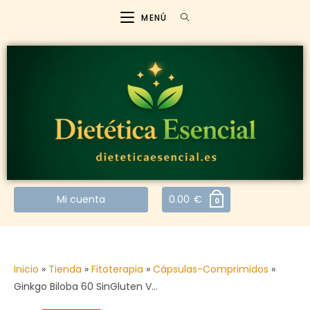
MENÚ
Mi cuenta
0.00
€
0
Inicio
»
Tienda
»
Fitoterapia
»
Cápsulas-Comprimidos
»
Ginkgo Biloba 60 SinGluten V…