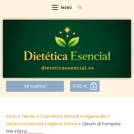
MENÚ
Mi cuenta
0.00
€
0
Inicio
»
Tienda
»
Cosmética Natural e Higiene Bio |
Dietética Esencial
»
Higiene Íntima
»
Oleum di Pompeia
Gel intimo …