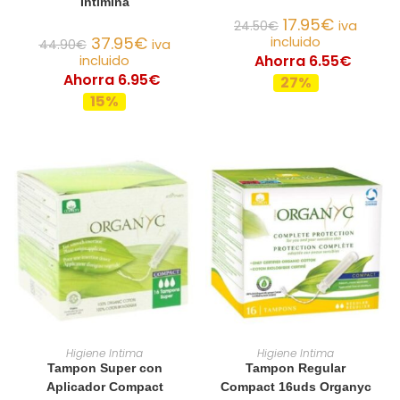
Intimina
17.95
€
24.50
€
iva
37.95
€
incluido
44.90
€
iva
Ahorra 6.55€
incluido
Ahorra 6.95€
27%
15%
AÑADIR AL CARRITO
AÑADIR AL CARRITO
Higiene Intima
Higiene Intima
Tampon Super con
Tampon Regular
Aplicador Compact
Compact 16uds Organyc