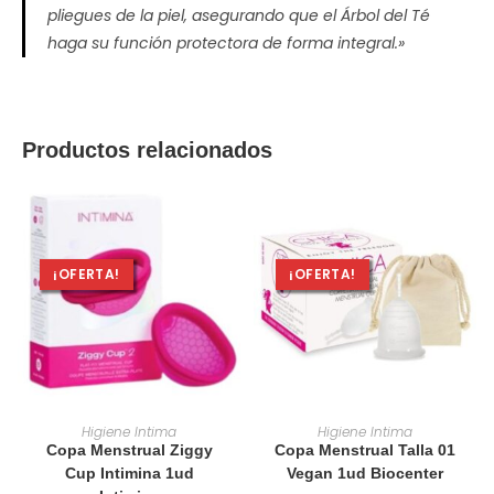
pliegues de la piel, asegurando que el Árbol del Té
haga su función protectora de forma integral.»
Productos relacionados
¡OFERTA!
¡OFERTA!
AÑADIR AL CARRITO
AÑADIR AL CARRITO
Higiene Intima
Higiene Intima
Copa Menstrual Ziggy
Copa Menstrual Talla 01
Cup Intimina 1ud
Vegan 1ud Biocenter