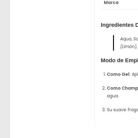
Marca
Ingredientes 
Aqua, So
(Limón),
Modo de Emp
Como Gel:
Apl
Como Champ
agua.
Su suave fraga