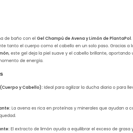
ina de baño con el
Gel Champú de Avena y Limón de PlantaPol
.
te tanto el cuerpo como el cabello en un solo paso. Gracias a 
imón
, este gel deja la piel suave y el cabello brillante, aportand
momento de energía.
es
(Cuerpo y Cabello):
Ideal para agilizar la ducha diaria o para ll
ante:
La avena es rica en proteínas y minerales que ayudan a calm
equedad.
ante:
El extracto de limón ayuda a equilibrar el exceso de grasa y