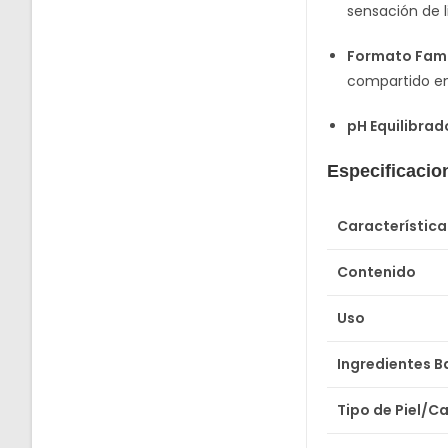
sensación de 
Formato Famil
compartido en
pH Equilibrad
Especificacio
Característica
Contenido
Uso
Ingredientes B
Tipo de Piel/C