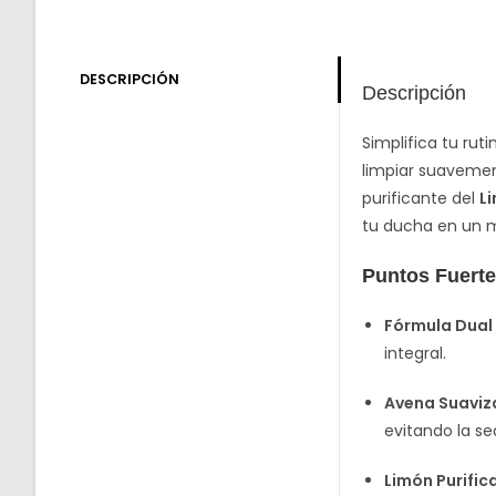
DESCRIPCIÓN
Descripción
Simplifica tu rut
limpiar suavemen
purificante del
L
tu ducha en un 
Puntos Fuert
Fórmula Dual 
integral.
Avena Suaviz
evitando la s
Limón Purific