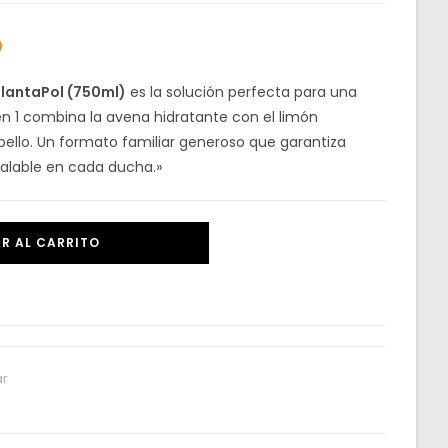
o
lantaPol (750ml)
es la solución perfecta para una
en 1 combina la avena hidratante con el limón
cabello. Un formato familiar generoso que garantiza
gualable en cada ducha.»
R AL CARRITO
ar