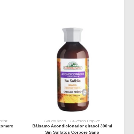
O
AÑADIR AL CARRITO
ilar
Gel de Baño - Cuidado Capilar
Romero
Bálsamo Acondicionador girasol 300ml
Sin Sulfatos Corpore Sano