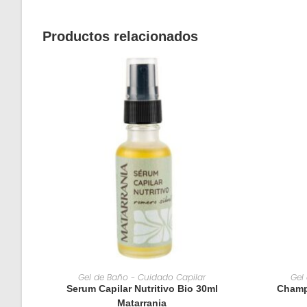
Productos relacionados
AÑADIR AL CARRITO
Gel de Baño - Cuidado Capilar
Gel
Serum Capilar Nutritivo Bio 30ml
Champ
Matarrania