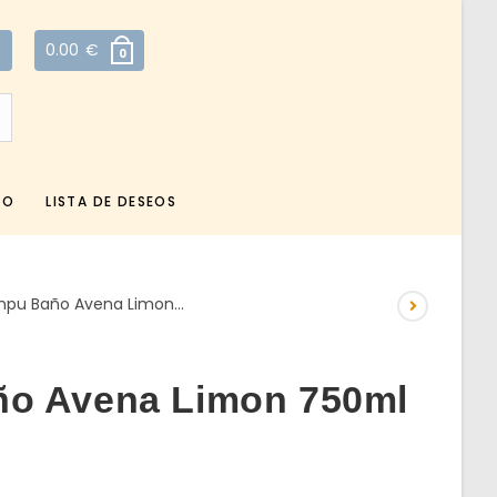
0.00
€
0
TO
LISTA DE DESEOS
mpu Baño Avena Limon…
o Avena Limon 750ml