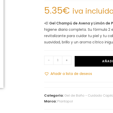
5.35
€
iva incluid
«El
Gel Champú de Avena y Limón de P
higiene diaria completa. Su fórmula 2 
revitalizante para cuidar tu piel y tu 
suavidad, brillo y un aroma cítrico ini
-
+
AÑADI
Añadir a lista de deseos
Categoría:
Gel de Baño - Cuidado Capil
Marca:
Plantapol