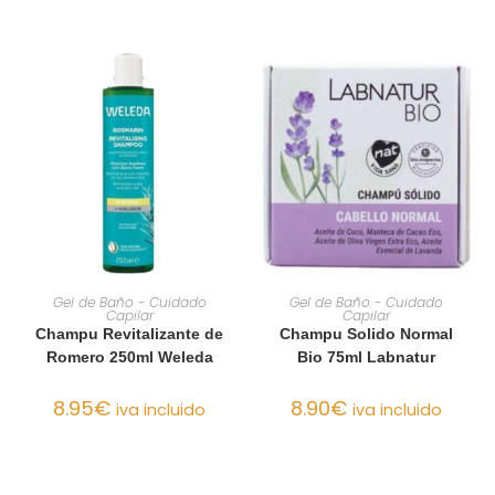
AÑADIR AL CARRITO
AÑADIR AL CARRITO
Gel de Baño - Cuidado
Gel de Baño - Cuidado
Capilar
Capilar
Champu Revitalizante de
Champu Solido Normal
Romero 250ml Weleda
Bio 75ml Labnatur
8.95
€
8.90
€
iva incluido
iva incluido