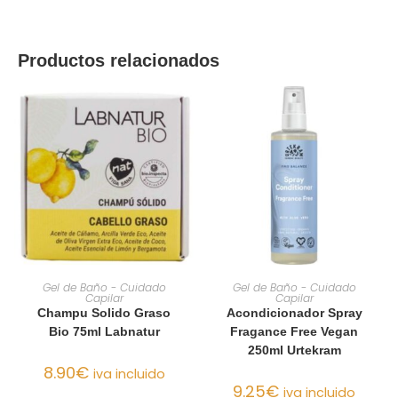
Productos relacionados
AÑADIR AL CARRITO
AÑADIR AL CARRITO
Gel de Baño - Cuidado
Gel de Baño - Cuidado
Capilar
Capilar
Champu Solido Graso
Acondicionador Spray
Bio 75ml Labnatur
Fragance Free Vegan
250ml Urtekram
8.90
€
iva incluido
9.25
€
iva incluido