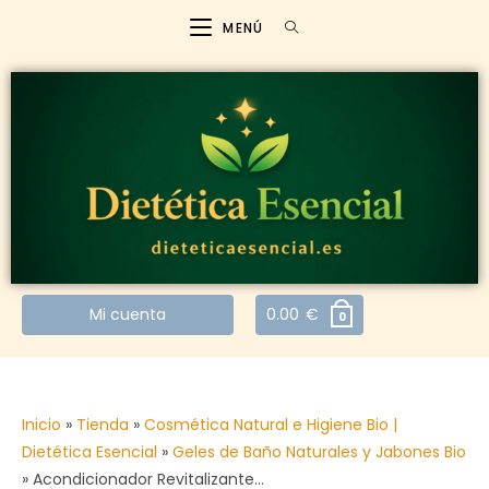
MENÚ
Mi cuenta
0.00
€
0
Inicio
»
Tienda
»
Cosmética Natural e Higiene Bio |
Dietética Esencial
»
Geles de Baño Naturales y Jabones Bio
»
Acondicionador Revitalizante…