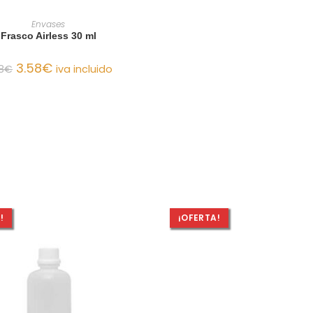
AÑADIR AL CARRITO
Envases
Frasco Airless 30 ml
3.58
€
8
€
iva incluido
!
¡OFERTA!