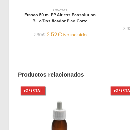
AÑADIR AL CARRITO
Envases
Frasco 50 ml PP Airless Ecosolution
BL c/Dosificador Pico Corto
3.9
2.52
€
2.80
€
iva incluido
Productos relacionados
¡OFERTA!
¡OFERTA