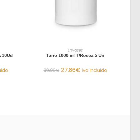
O
AÑADIR AL CARRITO
Envases
A 10Ud
Tarro 1000 ml T/Rosca 5 Un
27.86
€
uido
30.96
€
iva incluido