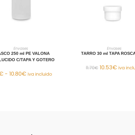
LECCIONAR OPCIONES
AÑADIR AL CARRIT
Envases
Envases
SCO 250 ml PE VALONA
TARRO 30 ml TAPA ROSC
LUCIDO C/TAPA Y GOTERO
10.53
€
11.70
€
iva incl
€
-
10.80
€
iva incluido