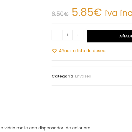
5.85
€
iva in
6.50
€
-
+
AÑADI
Añadir a lista de deseos
Categoría:
Envases
e vidrio mate con dispensador de color oro.