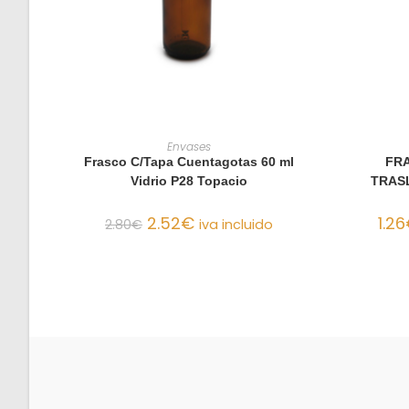
AÑADIR AL CARRITO
SE
Envases
Frasco C/Tapa Cuentagotas 60 ml
FRA
Vidrio P28 Topacio
TRAS
2.52
€
1.26
2.80
€
iva incluido