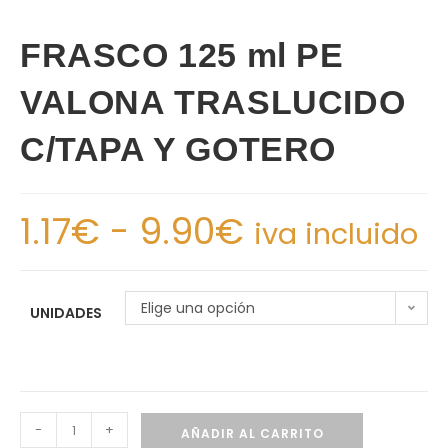
FRASCO 125 ml PE
VALONA TRASLUCIDO
C/TAPA Y GOTERO
1.17
€
-
9.90
€
iva incluido
Elige una opción
UNIDADES
-
+
AÑADIR AL CARRITO