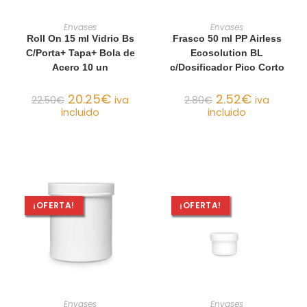
AÑADIR AL CARRITO
AÑADIR AL CARRITO
Envases
Envases
Roll On 15 ml Vidrio Bs
Frasco 50 ml PP Airless
C/Porta+ Tapa+ Bola de
Ecosolution BL
Acero 10 un
c/Dosificador Pico Corto
20.25
€
2.52
€
22.50
€
iva
2.80
€
iva
incluido
incluido
¡OFERTA!
¡OFERTA!
AÑADIR AL CARRITO
AÑADIR AL CARRITO
Envases
Envases