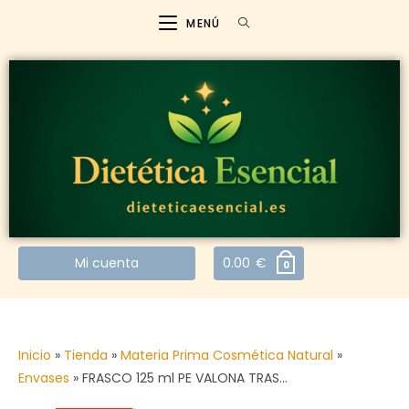
MENÚ
Mi cuenta
0.00
€
0
Inicio
»
Tienda
»
Materia Prima Cosmética Natural
»
Envases
»
FRASCO 125 ml PE VALONA TRAS…