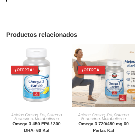
Productos relacionados
¡OFERTA!
¡OFERTA!
AÑADIR AL CARRITO
AÑADIR AL CARRITO
Ácidos Grasos
,
Kal
,
Sistema
Ácidos Grasos
,
Kal
,
Sistema
Endocrino, Metabolismo
Endocrino, Metabolismo
Omega 3 450 EPA / 300
Omega 3 720/480 mg 60
DHA- 60 Kal
Perlas Kal