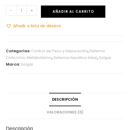
-
+
AÑADIR AL CARRITO
Añadir a lista de deseos
Categorías:
Control de Peso y Depuración
,
Sistema
Endocrino, Metabolismo
,
Sistema Hepático biliar
,
Solgar
Marca:
Solgar
DESCRIPCIÓN
VALORACIONES (0)
Descripción