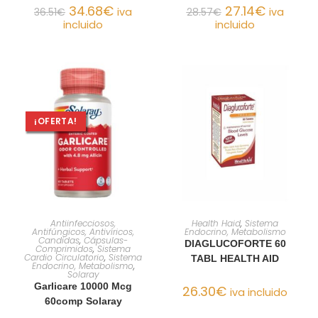
34.68
€
27.14
€
36.51
€
iva
28.57
€
iva
incluido
incluido
¡OFERTA!
AÑADIR AL CARRITO
AÑADIR AL CARRITO
Antiinfecciosos,
Health Haid
,
Sistema
Antifúngicos, Antivíricos,
Endocrino, Metabolismo
Candidas
,
Cápsulas-
DIAGLUCOFORTE 60
Comprimidos
,
Sistema
Cardio Circulatorio
,
Sistema
TABL HEALTH AID
Endocrino, Metabolismo
,
Solaray
Garlicare 10000 Mcg
26.30
€
iva incluido
60comp Solaray