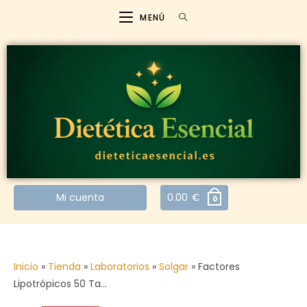
MENÚ
Mi cuenta
0.00
€
0
Inicio
»
Tienda
»
Laboratorios
»
Solgar
»
Factores
Lipotrópicos 50 Ta…