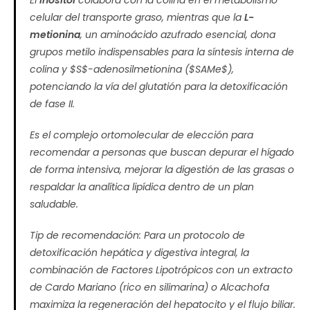
El
inositol
colabora con la colina en el metabolismo
celular del transporte graso, mientras que la
L-
metionina
, un aminoácido azufrado esencial, dona
grupos metilo indispensables para la síntesis interna de
colina y
$S$
-adenosilmetionina (
$SAMe$
),
potenciando la vía del glutatión para la detoxificación
de fase II.
Es el complejo ortomolecular de elección para
recomendar a personas que buscan depurar el hígado
de forma intensiva, mejorar la digestión de las grasas o
respaldar la analítica lipídica dentro de un plan
saludable.
Tip de recomendación:
Para un protocolo de
detoxificación hepática y digestiva integral, la
combinación de Factores Lipotrópicos con un extracto
de Cardo Mariano (rico en silimarina) o Alcachofa
maximiza la regeneración del hepatocito y el flujo biliar.