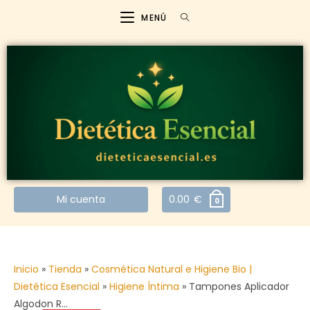
MENÚ
Mi cuenta
0.00
€
0
Inicio
»
Tienda
»
Cosmética Natural e Higiene Bio |
Dietética Esencial
»
Higiene Íntima
»
Tampones Aplicador
Algodon R…