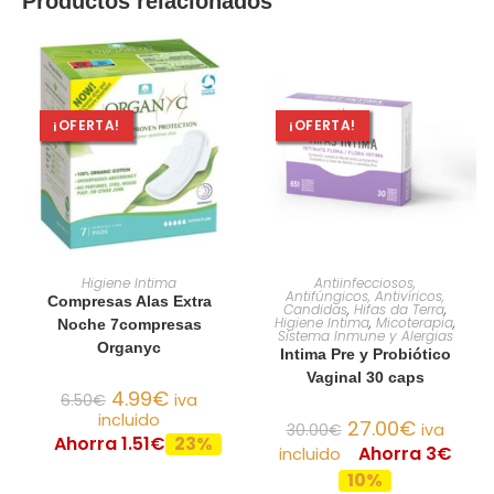
Productos relacionados
¡OFERTA!
¡OFERTA!
AÑADIR AL CARRITO
AÑADIR AL CARRITO
Higiene Intima
Antiinfecciosos,
Antifúngicos, Antivíricos,
Compresas Alas Extra
Candidas
,
Hifas da Terra
,
Higiene Intima
,
Micoterapia
,
Noche 7compresas
Sistema Inmune y Alergias
Organyc
Intima Pre y Probiótico
Vaginal 30 caps
4.99
€
6.50
€
iva
incluido
27.00
€
30.00
€
iva
Ahorra 1.51€
23%
Ahorra 3€
incluido
10%