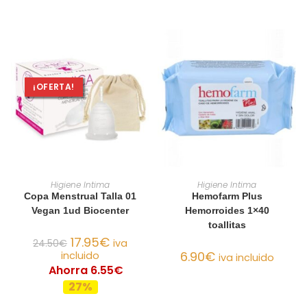
¡OFERTA!
AÑADIR AL CARRITO
AÑADIR AL CARRITO
Higiene Intima
Higiene Intima
Copa Menstrual Talla 01
Hemofarm Plus
Vegan 1ud Biocenter
Hemorroides 1×40
toallitas
17.95
€
24.50
€
iva
6.90
€
incluido
iva incluido
Ahorra 6.55€
27%