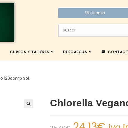
Mi cuenta
CURSOS Y TALLERES
DESCARGAS
CONTAC
no 120comp Sol…
Chlorella Vega
24.13
€
iva i
25.40
€