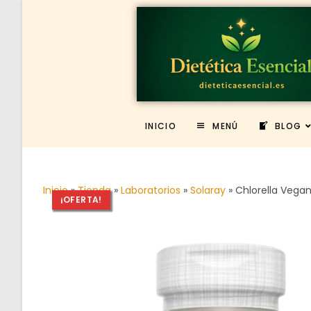
INICIO
MENÚ
BLOG
Inicio
»
Tienda
»
Laboratorios
»
Solaray
»
Chlorella Vega
¡OFERTA!