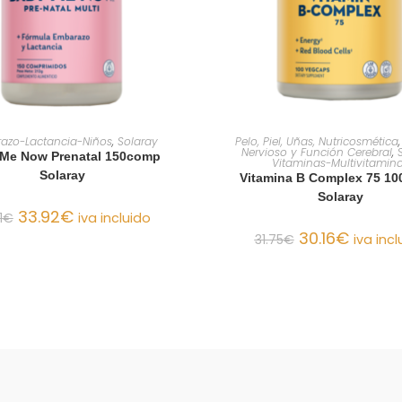
AÑADIR AL CARRITO
AÑADIR AL CARRIT
azo-Lactancia-Niños
,
Solaray
Pelo, Piel, Uñas, Nutricosmética
Nervioso y Función Cerebral
,
Me Now Prenatal 150comp
Vitaminas-Multivitamin
Solaray
Vitamina B Complex 75 10
Solaray
33.92
€
1
€
iva incluido
30.16
€
31.75
€
iva incl