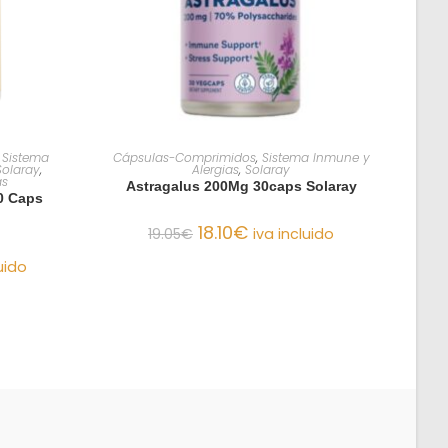
O
AÑADIR AL CARRITO
,
Sistema
Cápsulas-Comprimidos
,
Sistema Inmune y
Solaray
,
Alergias
,
Solaray
as
Astragalus 200Mg 30caps Solaray
0 Caps
18.10
€
19.05
€
iva incluido
uido