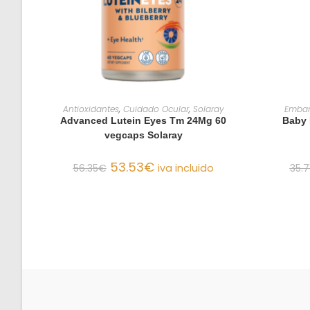
AÑADIR AL CARRITO
Antioxidantes
,
Cuidado Ocular
,
Solaray
Embar
Advanced Lutein Eyes Tm 24Mg 60
Baby 
vegcaps Solaray
53.53
€
56.35
€
iva incluido
35.7