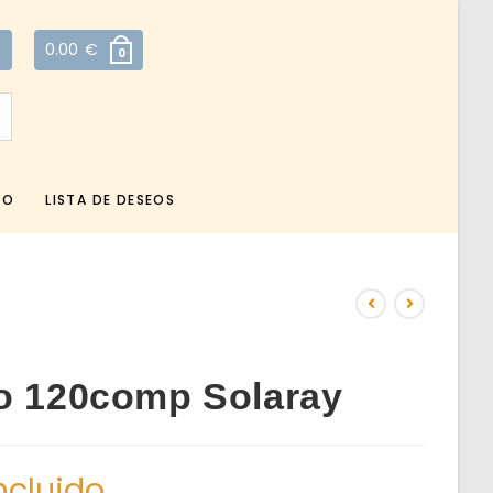
0.00
€
0
TO
LISTA DE DESEOS
no 120comp Solaray
ncluido