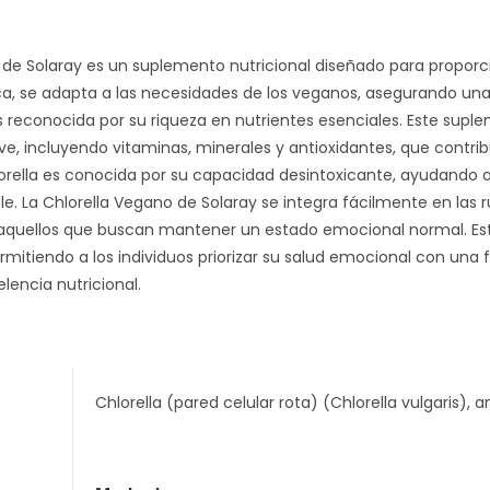
 de Solaray es un suplemento nutricional diseñado para proporc
a, se adapta a las necesidades de los veganos, asegurando una o
s reconocida por su riqueza en nutrientes esenciales. Este sup
ve, incluyendo vitaminas, minerales y antioxidantes, que contri
hlorella es conocida por su capacidad desintoxicante, ayudando 
e. La Chlorella Vegano de Solaray se integra fácilmente en las ru
 aquellos que buscan mantener un estado emocional normal. Es
rmitiendo a los individuos priorizar su salud emocional con una
elencia nutricional.
Chlorella (pared celular rota) (Chlorella vulgaris), 