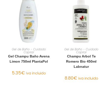
AÑADIR AL CARRITO
AÑADIR AL CARRITO
Gel de Baño - Cuidado
Gel de Baño - Cuidado
Capilar
Capilar
Gel Champu Baño Avena
Champu Arbol Te
Limon 750ml PlantaPol
Romero Bio 450ml
Labnatur
5.35
€
iva incluido
8.80
€
iva incluido