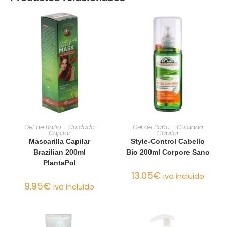
AÑADIR AL CARRITO
AÑADIR AL CARRITO
Gel de Baño - Cuidado
Gel de Baño - Cuidado
Capilar
Capilar
Mascarilla Capilar
Style-Control Cabello
Brazilian 200ml
Bio 200ml Corpore Sano
PlantaPol
13.05
€
iva incluido
9.95
€
iva incluido