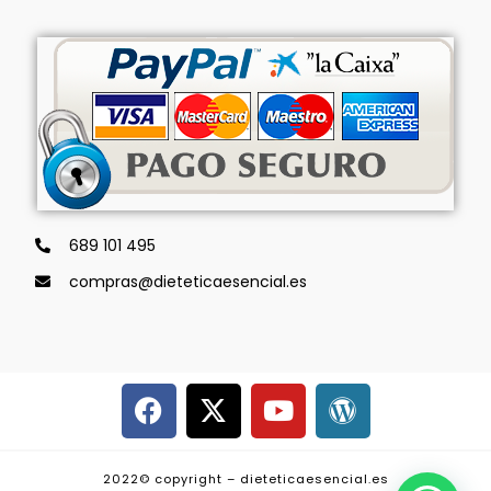
689 101 495
compras@dieteticaesencial.es
2022© copyright – dieteticaesencial.es