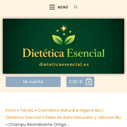
MENÚ
Mi cuenta
0.00
€
0
Inicio
»
Tienda
»
Cosmética Natural e Higiene Bio |
Dietética Esencial
»
Geles de Baño Naturales y Jabones Bio
»
Champu Revitalizante Ortiga …