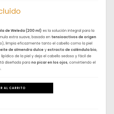
cluido
la de Weleda (200 ml)
es la solución integral para la
órmula extra suave, basada en
tensioactivos de origen
o), limpia eficazmente tanto el cabello como la piel
eite de almendra dulce
y
extracto de caléndula bio
,
ipídico de la piel y deja el cabello sedoso y fácil de
está diseñada para
no picar en los ojos
, convirtiendo el
.
R AL CARRITO