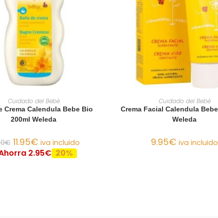
AÑADIR AL CARRITO
AÑADIR AL CARRIT
Cuidado del Bebé
Cuidado del Bebé
e Crema Calendula Bebe Bio
Crema Facial Calendula Bebe
200ml Weleda
Weleda
11.95
€
9.95
€
90
€
iva incluido
iva incluido
Ahorra 2.95€
20%