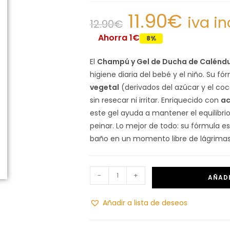
11.90
€
iva in
12.90
€
Ahorra 1€
8%
El
Champú y Gel de Ducha de Caléndu
higiene diaria del bebé y el niño. Su f
vegetal
(derivados del azúcar y el coc
sin resecar ni irritar. Enriquecido con
ac
este gel ayuda a mantener el equilibrio l
peinar. Lo mejor de todo: su fórmula 
baño en un momento libre de lágrimas
-
+
AÑADI
Añadir a lista de deseos