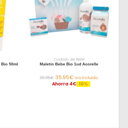
O
AÑADIR AL CARRITO
Cuidado del Bebé
 Bio 50ml
Maletin Bebe Bio 1ud Acorelle
35.95
€
39.95
€
iva incluido
Ahorra 4€
10%