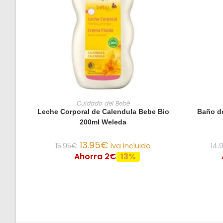
AÑADIR AL CARRITO
Cuidado del Bebé
Leche Corporal de Calendula Bebe Bio
Baño d
200ml Weleda
13.95
€
15.95
€
iva incluido
14.
Ahorra 2€
13%