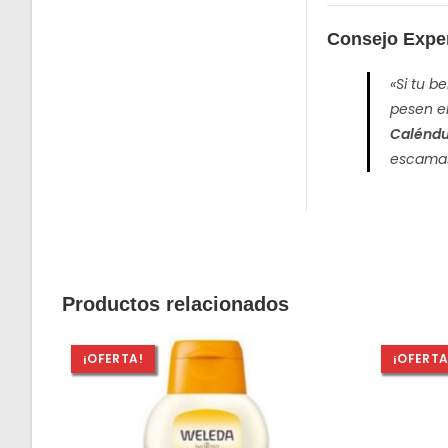
Consejo Expe
«Si tu b
pesen el
Caléndu
escamas
Productos relacionados
¡OFERTA!
¡OFERTA