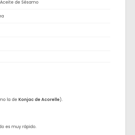
y Aceite de Sésamo
ea
mo la de
Konjac de Acorelle
).
do es muy rápido.