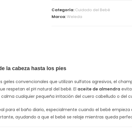
Categoría:
Cuidado del Bebé
Marca:
Weleda
e la cabeza hasta los pies
os geles convencionales que utilizan sulfatos agresivos, el cham
e respetan el pH natural del bebé. El
aceite de almendra
evita
calma cualquier pequeña irritación del cuero cabelludo o del c
deal para el baño diario, especialmente cuando el bebé empieza 
ortante, ayudando a que el bebé se relaje mientras queda perfe