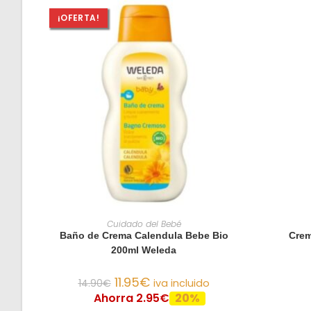
¡OFERTA!
AÑADIR AL CARRITO
Cuidado del Bebé
Baño de Crema Calendula Bebe Bio
Crem
200ml Weleda
11.95
€
14.90
€
iva incluido
Ahorra 2.95€
20%