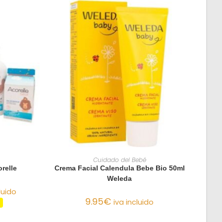
O
AÑADIR AL CARRITO
Cuidado del Bebé
relle
Crema Facial Calendula Bebe Bio 50ml
Weleda
luido
9.95
€
iva incluido