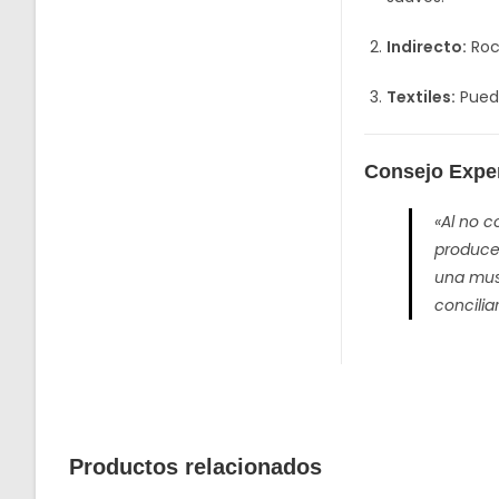
Indirecto:
Rocí
Textiles:
Puede
Consejo Expe
«Al no c
produce 
una muse
concilia
Productos relacionados