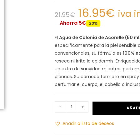
16.95
€
iva i
21.95
€
Ahorra 5€
23%
El
Agua de Colonia de Acorelle (50 ml
específicamente para la piel sensible d
convencionales, su fórmula es
100% na
reseca ni irrita la epidermis. Enriqueci
un extra de suavidad mientras perfuma 
blancas. Su cómodo formato en spray p
perfumar el cuerpo, el cabello o incluso
-
+
AÑADI
Añadir a lista de deseos