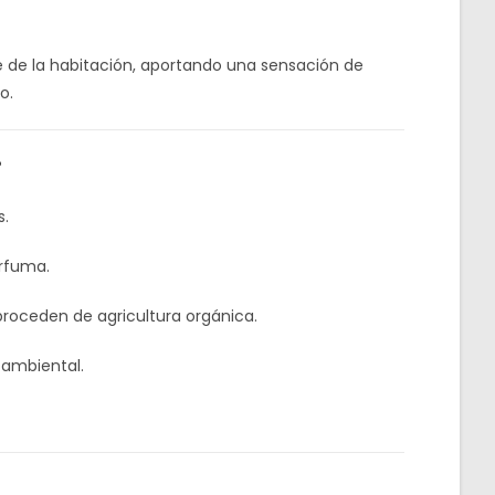
 de la habitación, aportando una sensación de
o.
?
s.
erfuma.
proceden de agricultura orgánica.
oambiental.