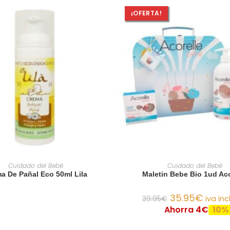
¡OFERTA!
LEER MÁS
AÑADIR AL CARRIT
Cuidado del Bebé
Cuidado del Bebé
a De Pañal Eco 50ml Lila
Maletin Bebe Bio 1ud Aco
35.95
€
39.95
€
iva inc
Ahorra 4€
10%