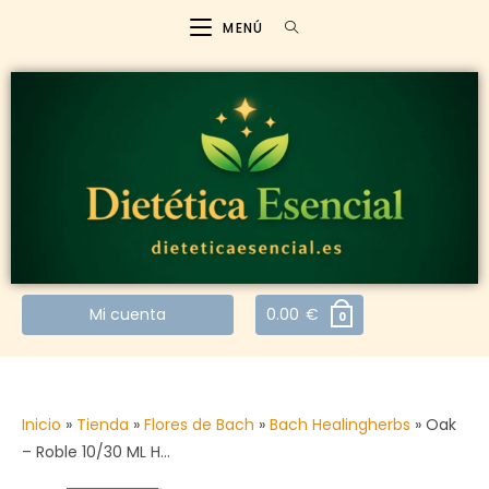
MENÚ
Mi cuenta
0.00
€
0
Inicio
»
Tienda
»
Flores de Bach
»
Bach Healingherbs
»
Oak
– Roble 10/30 ML H…