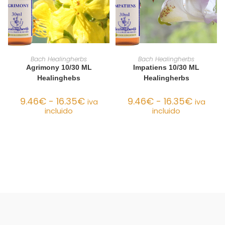
SELECCIONAR OPCIONES
SELECCIONAR OPCIONES
Bach Healingherbs
Bach Healingherbs
Agrimony 10/30 ML
Impatiens 10/30 ML
Healinghebs
Healingherbs
9.46
€
-
16.35
€
9.46
€
-
16.35
€
iva
iva
incluido
incluido