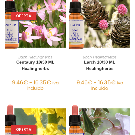
¡OFERTA!
SELECCIONAR OPCIONES
SELECCIONAR OPCIONES
Bach Healingherbs
Bach Healingherbs
Centaury 10/30 ML
Larch 10/30 ML
Healingherbs
Healingherbs
9.46
€
-
16.35
€
9.46
€
-
16.35
€
iva
iva
incluido
incluido
¡OFERTA!