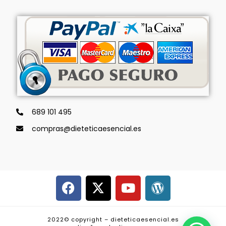
689 101 495
compras@dieteticaesencial.es
2022© copyright – dieteticaesencial.es