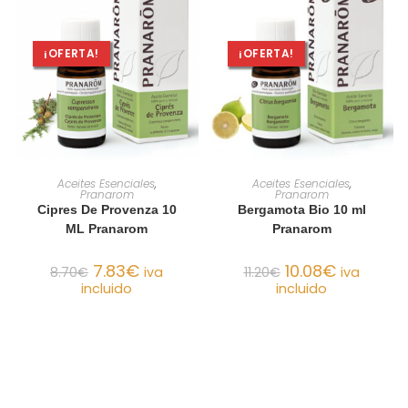
¡OFERTA!
¡OFERTA!
AÑADIR AL CARRITO
AÑADIR AL CARRITO
Aceites Esenciales
,
Aceites Esenciales
,
Pranarom
Pranarom
Cipres De Provenza 10
Bergamota Bio 10 ml
ML Pranarom
Pranarom
7.83
€
10.08
€
8.70
€
iva
11.20
€
iva
incluido
incluido