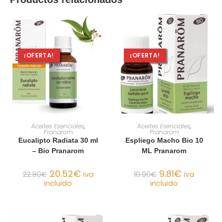
¡OFERTA!
¡OFERTA!
AÑADIR AL CARRITO
AÑADIR AL CARRITO
Aceites Esenciales
,
Aceites Esenciales
,
Pranarom
Pranarom
Eucalipto Radiata 30 ml
Espliego Macho Bio 10
– Bio Pranarom
ML Pranarom
20.52
€
9.81
€
22.80
€
iva
10.90
€
iva
incluido
incluido