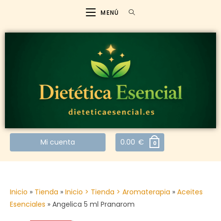
MENÚ
Mi cuenta
0.00
€
0
Inicio
»
Tienda
»
Inicio > Tienda > Aromaterapia
»
Aceites
Esenciales
»
Angelica 5 ml Pranarom