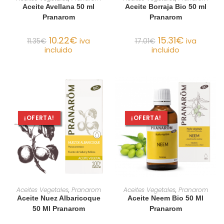
Aceite Avellana 50 ml
Aceite Borraja Bio 50 ml
Pranarom
Pranarom
10.22
€
15.31
€
11.35
€
iva
17.01
€
iva
incluido
incluido
¡OFERTA!
¡OFERTA!
AÑADIR AL CARRITO
AÑADIR AL CARRITO
Aceites Vegetales
,
Pranarom
Aceites Vegetales
,
Pranarom
Aceite Nuez Albaricoque
Aceite Neem Bio 50 Ml
50 Ml Pranarom
Pranarom