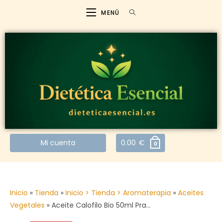
MENÚ
Mi cuenta
0.00
€
0
Inicio
»
Tienda
»
Inicio > Tienda > Aromaterapia
»
Aceites
Vegetales
»
Aceite Calofilo Bio 50ml Pra…