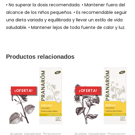
• No superar la dosis recomendada. • Mantener fuera del
alcance de los niños pequeños. • Es recomendable seguir
una dieta variada y equilibrada y llevar un estilo de vida
saludable. • Mantener lejos de toda fuente de calor y luz.
Productos relacionados
¡OFERTA!
¡OFERTA!
AÑADIR AL CARRITO
AÑADIR AL CARRITO
Aceites Vegetales
,
Pranarom
Aceites Vegetales
,
Pranarom