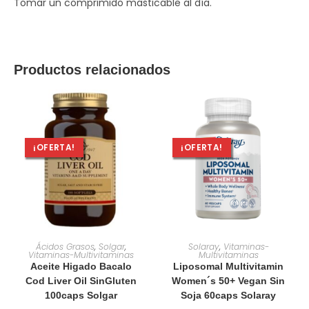
Tomar un comprimido masticable al día.
Productos relacionados
¡OFERTA!
¡OFERTA!
AÑADIR AL CARRITO
AÑADIR AL CARRITO
Ácidos Grasos
,
Solgar
,
Solaray
,
Vitaminas-
Vitaminas-Multivitaminas
Multivitaminas
Aceite Higado Bacalo
Liposomal Multivitamin
Cod Liver Oil SinGluten
Women´s 50+ Vegan Sin
100caps Solgar
Soja 60caps Solaray