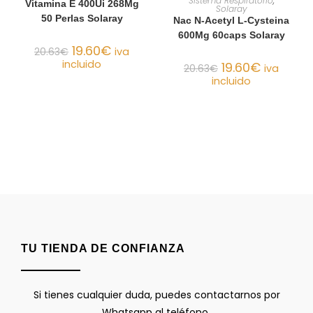
Sistema Respiratorio
,
Vitamina E 400Ui 268Mg
Solaray
50 Perlas Solaray
Nac N-Acetyl L-Cysteina
600Mg 60caps Solaray
19.60
€
20.63
€
iva
incluido
19.60
€
20.63
€
iva
incluido
TU TIENDA DE CONFIANZA
Si tienes cualquier duda, puedes contactarnos por
Whatsapp al teléfono