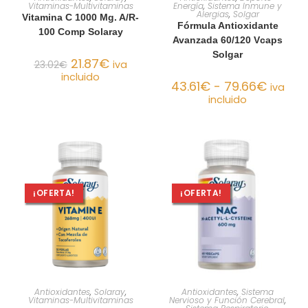
Vitaminas-Multivitaminas
Energía
,
Sistema Inmune y
Alergias
,
Solgar
Vitamina C 1000 Mg. A/R-
Fórmula Antioxidante
100 Comp Solaray
Avanzada 60/120 Vcaps
Solgar
21.87
€
23.02
€
iva
incluido
43.61
€
-
79.66
€
iva
incluido
¡OFERTA!
¡OFERTA!
AÑADIR AL CARRITO
AÑADIR AL CARRITO
Antioxidantes
,
Solaray
,
Antioxidantes
,
Sistema
Vitaminas-Multivitaminas
Nervioso y Función Cerebral
,