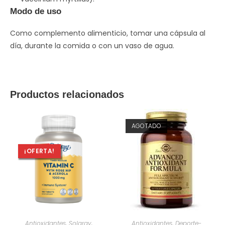
Modo de uso
Como complemento alimenticio, tomar una cápsula al
día, durante la comida o con un vaso de agua.
Productos relacionados
AGOTADO
¡OFERTA!
AÑADIR AL CARRITO
SELECCIONAR OPCIONES
Antioxidantes
,
Solaray
,
Antioxidantes
,
Deporte-