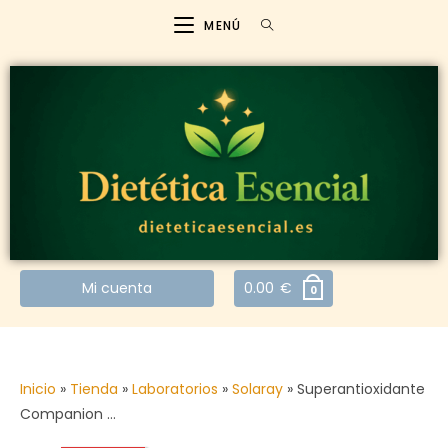
MENÚ
Mi cuenta
0.00
€
0
Inicio
»
Tienda
»
Laboratorios
»
Solaray
»
Superantioxidante
Companion …