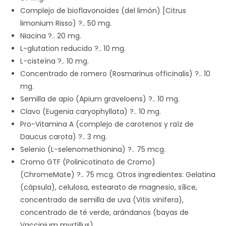
Complejo de bioflavonoides (del limón) [Citrus
limonium Risso) ?.. 50 mg.
Niacina ?.. 20 mg.
L-glutation reducido ?.. 10 mg.
L-cisteína ?.. 10 mg.
Concentrado de romero (Rosmarinus officinalis) ?.. 10
mg.
Semilla de apio (Apium graveloens) ?.. 10 mg.
Clavo (Eugenia caryophyllata) ?.. 10 mg.
Pro-Vitamina A (complejo de carotenos y raíz de
Daucus carota) ?.. 3 mg.
Selenio (L-selenomethionina) ?.. 75 mcg.
Cromo GTF (Polinicotinato de Cromo)
(ChromeMate) ?.. 75 mcg. Otros ingredientes: Gelatina
(cápsula), celulosa, estearato de magnesio, sílice,
concentrado de semilla de uva (Vitis vinifera),
concentrado de té verde, arándanos (bayas de
Vaccinium myrtillus).