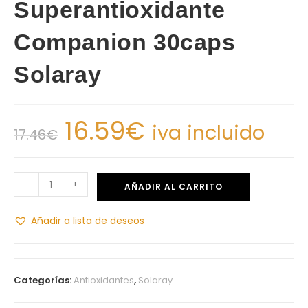
Superantioxidante
Companion 30caps
Solaray
16.59
€
iva incluido
17.46
€
-
+
AÑADIR AL CARRITO
Añadir a lista de deseos
Categorías:
Antioxidantes
,
Solaray