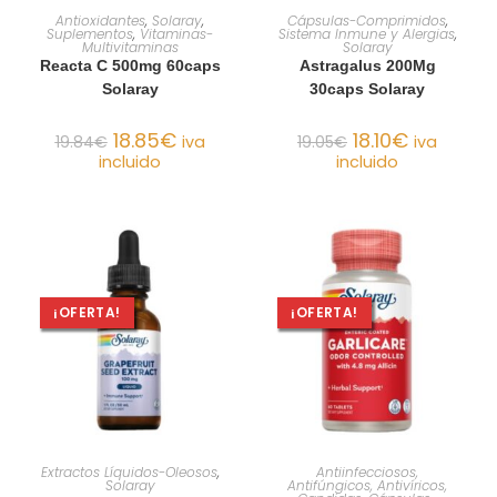
AÑADIR AL CARRITO
AÑADIR AL CARRITO
Antioxidantes
,
Solaray
,
Cápsulas-Comprimidos
,
Suplementos
,
Vitaminas-
Sistema Inmune y Alergias
,
Multivitaminas
Solaray
Reacta C 500mg 60caps
Astragalus 200Mg
Solaray
30caps Solaray
18.85
€
18.10
€
19.84
€
iva
19.05
€
iva
incluido
incluido
¡OFERTA!
¡OFERTA!
AÑADIR AL CARRITO
AÑADIR AL CARRITO
Extractos Líquidos-Oleosos
,
Antiinfecciosos,
Solaray
Antifúngicos, Antivíricos,