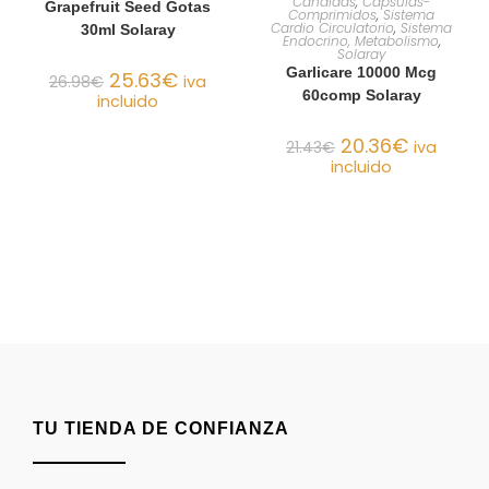
Candidas
,
Cápsulas-
Grapefruit Seed Gotas
Comprimidos
,
Sistema
Cardio Circulatorio
,
Sistema
30ml Solaray
Endocrino, Metabolismo
,
Solaray
Garlicare 10000 Mcg
25.63
€
26.98
€
iva
60comp Solaray
incluido
20.36
€
21.43
€
iva
incluido
TU TIENDA DE CONFIANZA