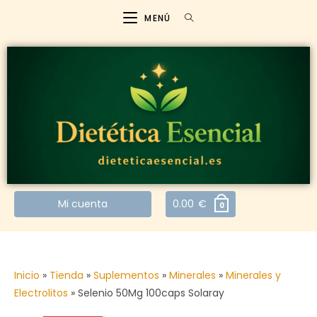
MENÚ
Mi cuenta
0.00
€
0
Inicio
»
Tienda
»
Suplementos
»
Minerales
»
Minerales y
Electrolitos
»
Selenio 50Mg 100caps Solaray