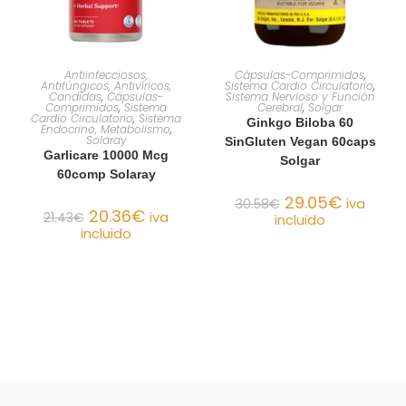
AÑADIR AL CARRITO
AÑADIR AL CARRITO
Antiinfecciosos,
Cápsulas-Comprimidos
,
Antifúngicos, Antivíricos,
Sistema Cardio Circulatorio
,
Candidas
,
Cápsulas-
Sistema Nervioso y Función
Comprimidos
,
Sistema
Cerebral
,
Solgar
Cardio Circulatorio
,
Sistema
Ginkgo Biloba 60
Endocrino, Metabolismo
,
Solaray
SinGluten Vegan 60caps
Garlicare 10000 Mcg
Solgar
60comp Solaray
29.05
€
30.58
€
iva
20.36
€
21.43
€
iva
incluido
incluido