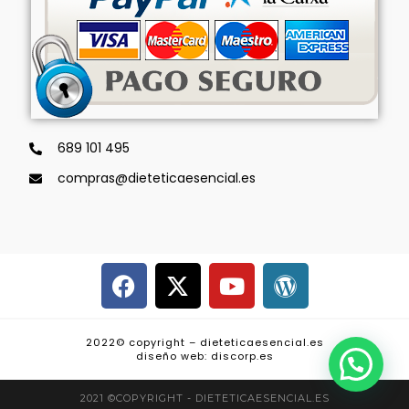
689 101 495
compras@dieteticaesencial.es
2022© copyright – dieteticaesencial.es
diseño web: discorp.es
2021 ©COPYRIGHT - DIETETICAESENCIAL.ES