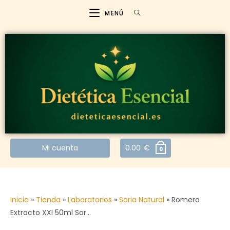
MENÚ
Mi cuenta
0.00
€
0
Inicio
»
Tienda
»
Laboratorios
»
Soria Natural
»
Romero
Extracto XXI 50ml Sor…