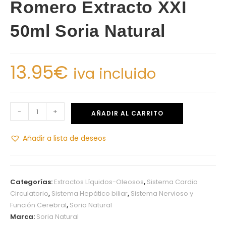
Romero Extracto XXI
50ml Soria Natural
13.95
€
iva incluido
-
+
AÑADIR AL CARRITO
Añadir a lista de deseos
Categorías:
Extractos Líquidos-Oleosos
,
Sistema Cardio
Circulatorio
,
Sistema Hepático biliar
,
Sistema Nervioso y
Función Cerebral
,
Soria Natural
Marca:
Soria Natural