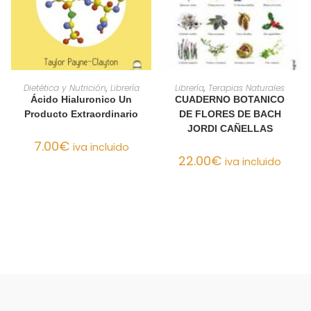
AÑADIR AL CARRITO
AÑADIR AL CARRITO
Dietética y Nutrición
,
Librería
Librería
,
Terapias Naturales
Ácido Hialuronico Un
CUADERNO BOTANICO
Producto Extraordinario
DE FLORES DE BACH
JORDI CAÑELLAS
7.00
€
iva incluido
22.00
€
iva incluido