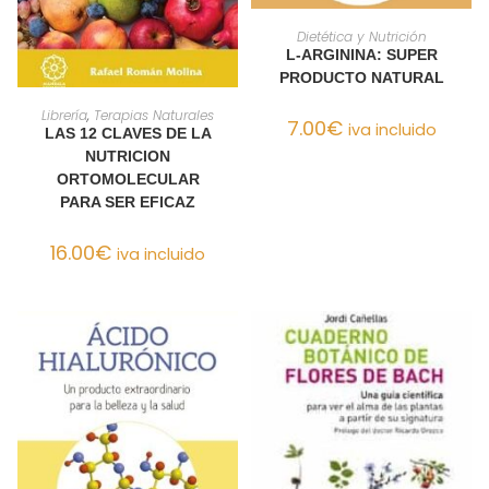
AÑADIR AL CARRITO
Dietética y Nutrición
L-ARGININA: SUPER
PRODUCTO NATURAL
AÑADIR AL CARRITO
Librería
,
Terapias Naturales
7.00
€
iva incluido
LAS 12 CLAVES DE LA
NUTRICION
ORTOMOLECULAR
PARA SER EFICAZ
16.00
€
iva incluido