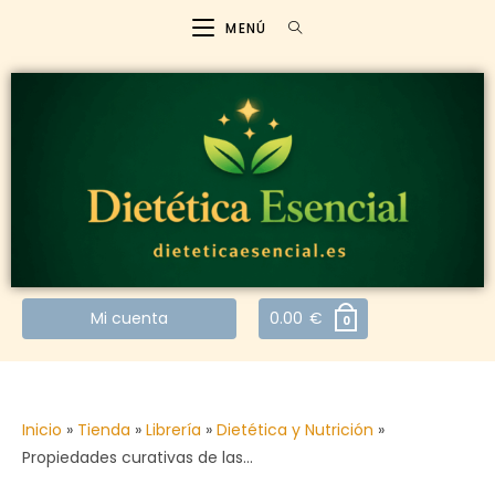
MENÚ
Mi cuenta
0.00
€
0
Inicio
»
Tienda
»
Librería
»
Dietética y Nutrición
»
Propiedades curativas de las…